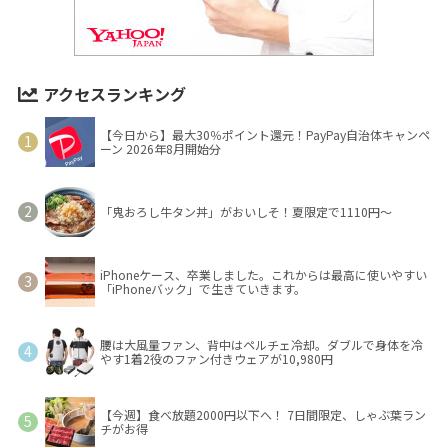
アクセスランキング
【今日から】最大30％ポイント還元！PayPay自治体キャンペ
ーン 2026年8月開始分
「鬼おろし牛タン丼」がおいしそ！夏限定で1110円～
iPhoneケース、卒業しました。これからは最高に使いやすい
「iPhoneバック」で生きていきます。
腰は大風量ファン、背中はペルチェ冷却。ダブルで身体を冷
やす1着2役のファン付きウェアが10,980円
【今週】食べ放題2000円以下へ！ 7日間限定、しゃぶ葉ラン
チがお得