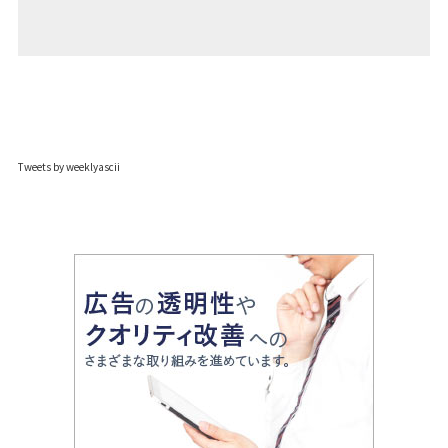
Tweets by weeklyascii