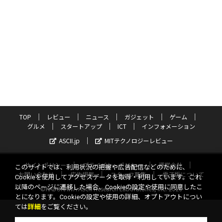
TOP
レビュー
ニュース
ガジェット
ゲーム
グルメ
スタートアップ
ICT
インフォメーション
ASCII.jp
MITテクノロジーレビュー
サイトポリシー
プライバシーポリシー
運営会社
このサイトでは、利用状況の把握や広告配信などのために、
お問い合わせ
広告掲載
スタッフ募集
電子版について
Cookieを使用してアクセスデータを取得・利用しています。これ
以降のページに遷移した場合、Cookieの設定や使用に同意したこ
©KADOKAWA ASCII Research Laboratories, Inc. 2026
とになります。Cookieの設定や使用の詳細、オプトアウトについ
ては
詳細
をご覧ください。