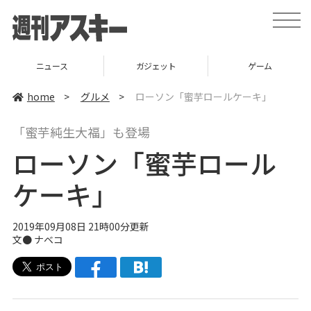
t
o
g
g
l
ニュース
ガジェット
ゲーム
e
n
a
home
>
グルメ
>
ローソン「蜜芋ロールケーキ」
v
i
g
「蜜芋純生大福」も登場
a
t
ローソン「蜜芋ロール
i
o
n
ケーキ」
2019年09月08日 21時00分更新
文●
ナベコ