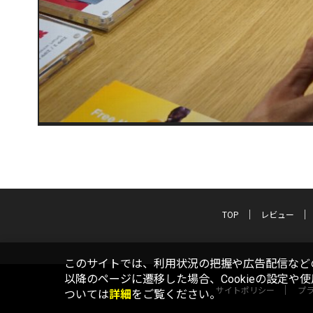
TOP
レビュー
このサイトでは、利用状況の把握や広告配信などの
以降のページに遷移した場合、Cookieの設定や
サイトポリシー
プ
ついては
詳細
をご覧ください。