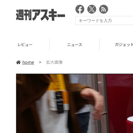
レビュー
ニュース
ガジェッ
home
>
拡大画像