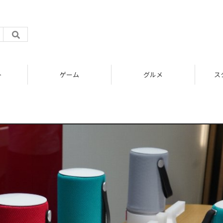
ト
ゲーム
グルメ
ス