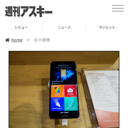
toggle
naviga
レビュー
ニュース
ガジェット
home
>
拡大画像