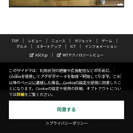
TOP
レビュー
ニュース
ガジェット
ゲーム
グルメ
スタートアップ
ICT
インフォメーション
ASCII.jp
MITテクノロジーレビュー
サイトポリシー
プライバシーポリシー
運営会社
このサイトでは、利用状況の把握や広告配信などのために、
お問い合わせ
広告掲載
スタッフ募集
電子版について
Cookieを使用してアクセスデータを取得・利用しています。これ
以降のページに遷移した場合、Cookieの設定や使用に同意したこ
©KADOKAWA ASCII Research Laboratories, Inc. 2026
とになります。Cookieの設定や使用の詳細、オプトアウトについ
ては
詳細
をご覧ください。
同意する
＞プライバシーポリシー