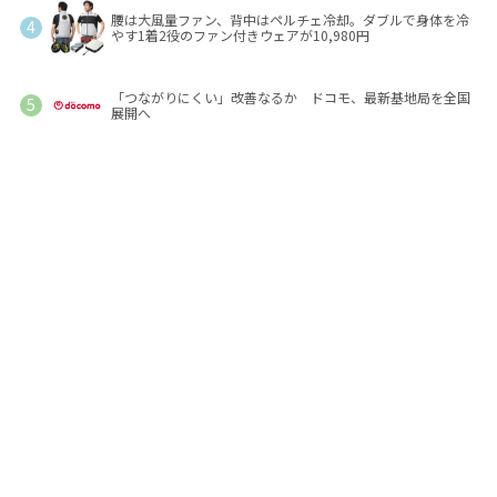
腰は大風量ファン、背中はペルチェ冷却。ダブルで身体を冷
やす1着2役のファン付きウェアが10,980円
「つながりにくい」改善なるか ドコモ、最新基地局を全国
展開へ