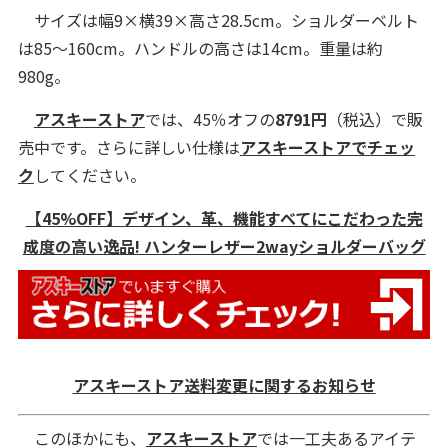
サイズは幅9×横39×高さ28.5cm。ショルダーベルト
は85～160cm。ハンドルの高さは14cm。重量は約
980g。
アスキーストア
では、45％オフの
8791円
（税込）で販
売中です。さらに詳しい仕様は
アスキーストアでチェッ
ク
してください。
【45%OFF】デザイン、革、機能すべてにこだわった完
成度の高い逸品! ハンターレザー2wayショルダーバッグ
アスキーストア送料変更に関するお知らせ
このほかにも、
アスキーストア
では一工夫あるアイテ