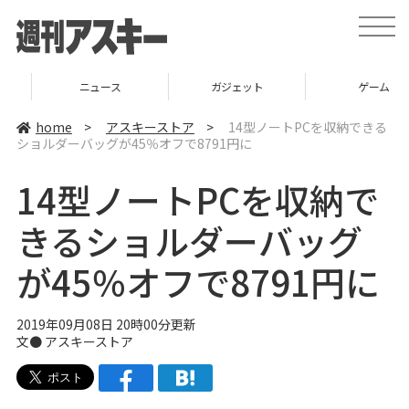
t
o
g
g
l
ニュース
ガジェット
ゲーム
e
n
a
home
>
アスキーストア
>
14型ノートPCを収納できる
v
ショルダーバッグが45％オフで8791円に
i
g
a
14型ノートPCを収納で
t
i
o
きるショルダーバッグ
n
が45％オフで8791円に
2019年09月08日 20時00分更新
文●
アスキーストア