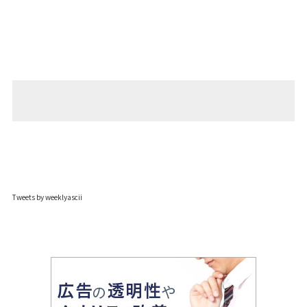
Tweets by weeklyascii