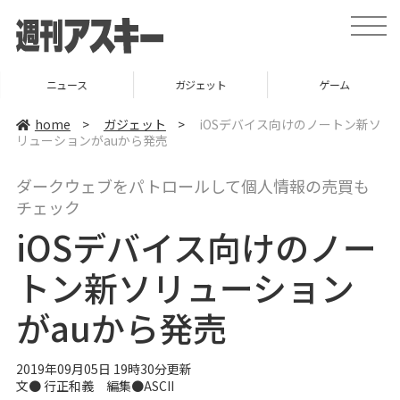
t
o
g
g
l
ニュース
ガジェット
ゲーム
e
n
a
home
>
ガジェット
>
iOSデバイス向けのノートン新ソ
v
リューションがauから発売
i
g
a
ダークウェブをパトロールして個人情報の売買も
t
i
チェック
o
n
iOSデバイス向けのノー
トン新ソリューション
がauから発売
2019年09月05日 19時30分更新
文● 行正和義 編集●ASCII