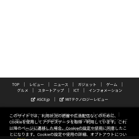
TOP
レビュー
ニュース
ガジェット
ゲーム
グルメ
スタートアップ
ICT
インフォメーション
ASCII.jp
MITテクノロジーレビュー
サイトポリシー
プライバシーポリシー
運営会社
このサイトでは、利用状況の把握や広告配信などのために、
お問い合わせ
広告掲載
スタッフ募集
電子版について
Cookieを使用してアクセスデータを取得・利用しています。これ
以降のページに遷移した場合、Cookieの設定や使用に同意したこ
©KADOKAWA ASCII Research Laboratories, Inc. 2026
とになります。Cookieの設定や使用の詳細、オプトアウトについ