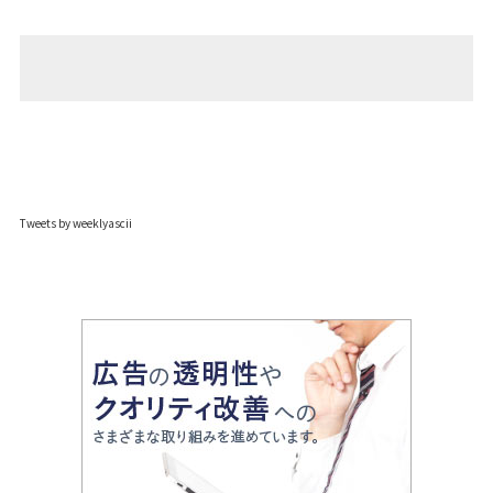
Tweets by weeklyascii