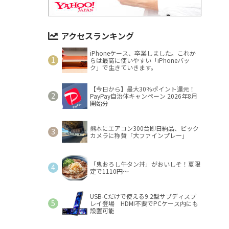
アクセスランキング
iPhoneケース、卒業しました。これか
らは最高に使いやすい「iPhoneバッ
ク」で生きていきます。
【今日から】最大30％ポイント還元！
PayPay自治体キャンペーン 2026年8月
開始分
熊本にエアコン300台即日納品、ビック
カメラに称賛「大ファインプレー」
「鬼おろし牛タン丼」がおいしそ！夏限
定で1110円～
USB-Cだけで使える9.2型サブディスプ
レイ登場 HDMI不要でPCケース内にも
設置可能