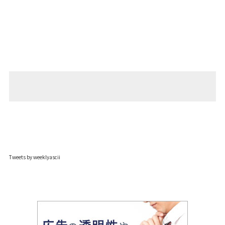
Tweets by weeklyascii