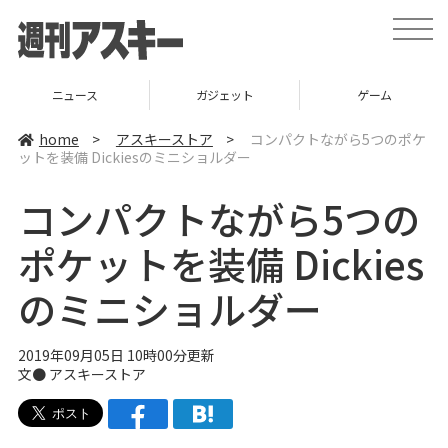
t
o
g
g
l
ニュース
ガジェット
ゲーム
e
n
a
home
>
アスキーストア
>
コンパクトながら5つのポケ
v
ットを装備 Dickiesのミニショルダー
i
g
a
コンパクトながら5つの
t
i
o
ポケットを装備 Dickies
n
のミニショルダー
2019年09月05日 10時00分更新
文●
アスキーストア