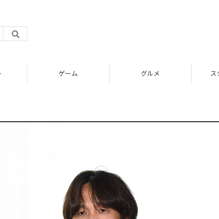
ト
ゲーム
グルメ
ス