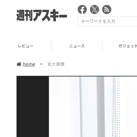
レビュー
ニュース
ガジェッ
home
>
拡大画像