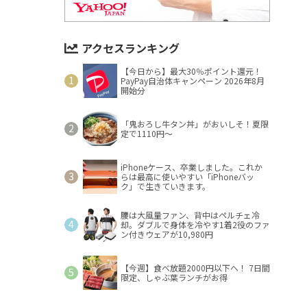
アクセスランキング
【今日から】最大30％ポイント還元！
PayPay自治体キャンペーン 2026年8月
開始分
「鬼おろし牛タン丼」がおいしそ！夏限
定で1110円～
iPhoneケース、卒業しました。これか
らは最高に使いやすい「iPhoneバッ
ク」で生きていきます。
腰は大風量ファン、背中はペルチェ冷
却。ダブルで身体を冷やす1着2役のファ
ン付きウェアが10,980円
【今週】食べ放題2000円以下へ！ 7日間
限定、しゃぶ葉ランチがお得