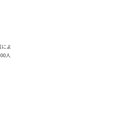
域によ
00人