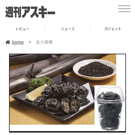
toggle
naviga
レビュー
ニュース
ガジェット
home
>
拡大画像