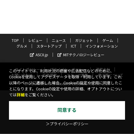
TOP
レビュー
ニュース
ガジェット
ゲーム
グルメ
スタートアップ
ICT
インフォメーション
ASCII.jp
MITテクノロジーレビュー
サイトポリシー
プライバシーポリシー
運営会社
このサイトでは、利用状況の把握や広告配信などのために、
お問い合わせ
広告掲載
スタッフ募集
電子版について
Cookieを使用してアクセスデータを取得・利用しています。これ
以降のページに遷移した場合、Cookieの設定や使用に同意したこ
©KADOKAWA ASCII Research Laboratories, Inc. 2026
とになります。Cookieの設定や使用の詳細、オプトアウトについ
ては
詳細
をご覧ください。
同意する
＞プライバシーポリシー