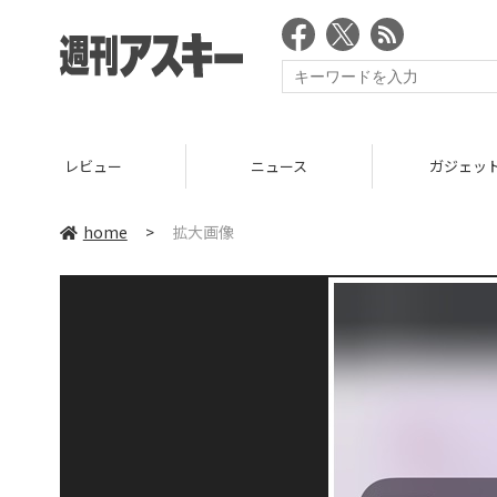
レビュー
ニュース
ガジェッ
home
>
拡大画像