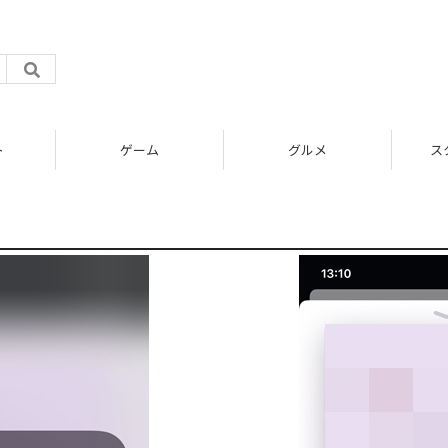
ト
ゲーム
グルメ
ス