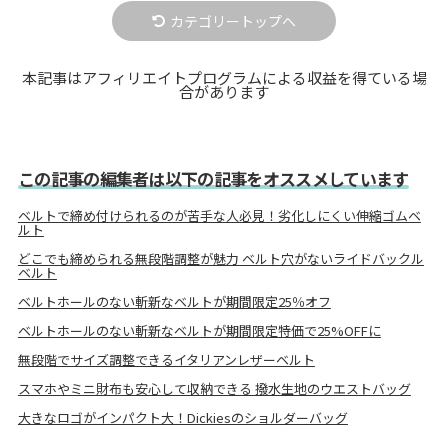
カテゴリートップへ
本記事はアフィリエイトプログラムによる収益を得ている場
合があります
この記事の編集者は以下の記事をオススメしています
ベルトで締め付けられるのが苦手な人必見！劣化しにくい伸縮ゴムベ
ルト
どこでも締められる無段階調整が魅力 ベルト穴がないライドバックル
ベルト
ベルトホールのない斬新なベルトが期間限定25％オフ
ベルトホールのない斬新なベルトが期間限定特価で25%OFFに
無段階でサイズ調整できるイタリアンレザーベルト
スマホやミニ財布も安心して収納できる 撥水生地のウエストバッグ
大きなロゴがインパクト大！Dickiesのショルダーバッグ