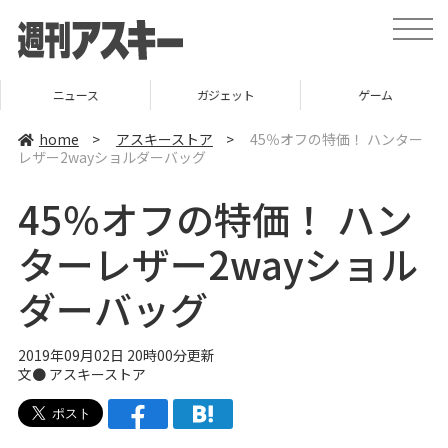
t
o
g
g
l
ニュース
ガジェット
ゲーム
e
n
a
home
>
アスキーストア
>
45％オフの特価！ ハンター
v
レザー2wayショルダーバッグ
i
g
a
45％オフの特価！ ハン
t
i
o
ターレザー2wayショル
n
ダーバッグ
2019年09月02日 20時00分更新
文●
アスキーストア