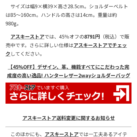
サイズは幅9×横39×高さ28.5cm。ショルダーベルト
は85～160cm。ハンドルの高さは14cm。重量は約
980g。
アスキーストア
では、45％オフの
8791円
（税込）で販
売中です。さらに詳しい仕様は
アスキーストアでチェッ
ク
してください。
【45%OFF】デザイン、革、機能すべてにこだわった完
成度の高い逸品! ハンターレザー2wayショルダーバッグ
アスキーストア送料変更に関するお知らせ
このほかにも、
アスキーストア
では一工夫あるアイテ