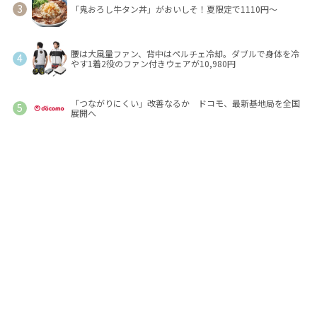
「鬼おろし牛タン丼」がおいしそ！夏限定で1110円～
腰は大風量ファン、背中はペルチェ冷却。ダブルで身体を冷
やす1着2役のファン付きウェアが10,980円
「つながりにくい」改善なるか ドコモ、最新基地局を全国
展開へ