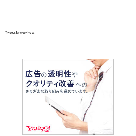
Tweets by weeklyascii