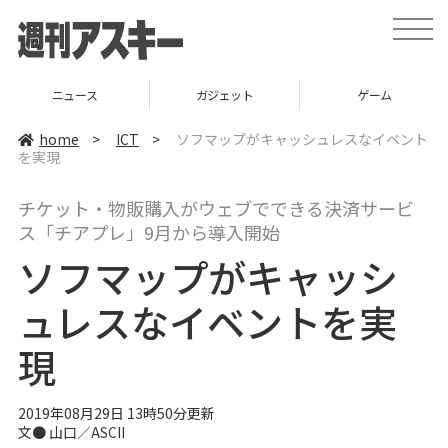
t
o
g
g
l
ニュース
ガジェット
ゲーム
e
n
a
home
>
ICT
>
ソフマップがキャッシュレスなイベント
v
を実現
i
g
a
チケット・物販購入がウェブでできる決済サービ
t
i
ス「チアプレ」9月から導入開始
o
n
ソフマップがキャッシ
ュレスなイベントを実
現
2019年08月29日 13時50分更新
文● 山口／ASCII