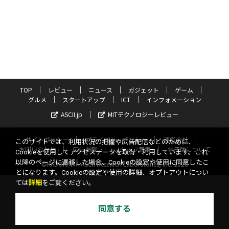
TOP
レビュー
ニュース
ガジェット
ゲーム
グルメ
スタートアップ
ICT
インフォメーション
ASCII.jp
MITテクノロジーレビュー
サイトポリシー
プライバシーポリシー
運営会社
このサイトでは、利用状況の把握や広告配信などのために、
お問い合わせ
広告掲載
スタッフ募集
電子版について
Cookieを使用してアクセスデータを取得・利用しています。これ
以降のページに遷移した場合、Cookieの設定や使用に同意したこ
©KADOKAWA ASCII Research Laboratories, Inc. 2026
とになります。Cookieの設定や使用の詳細、オプトアウトについ
ては
詳細
をご覧ください。
同意する