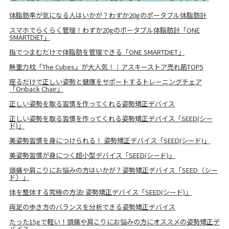
体脂肪率が気になる人はいかが？わずか20gのポータブル体脂肪計
スマホでらくらく管理！わずか20gのポータブル体脂肪計「ONE
SMARTDIET」
指でつまむだけで体脂肪を管理できる「ONE SMARTDIET」
無重力枕「The Cubes」が大人気！｜アスキーストア売れ筋TOP5
座るだけで正しい姿勢と健康をサポートするトレーニングチェア
「Oriback Chair」
正しい姿勢を取る習慣を作ってくれる姿勢矯正デバイス
正しい姿勢を取る習慣を作ってくれる姿勢矯正デバイス「SEED(シー
ド)」
美姿勢習慣を身につけられる！ 姿勢矯正デバイス「SEED(シード)」
美姿勢習慣が身につく超小型デバイス「SEED(シード)」
頭痛や肩こりにお悩みの方はいかが？姿勢矯正デバイス「SEED（シー
ド）」
体を整体する究極の方法! 姿勢矯正デバイス「SEED(シード)」
両足の歩き方のバランスを分析できる姿勢矯正デバイス
たった15gで軽い！頭痛や肩こりにお悩みの方にオススメの姿勢矯正デ
バイス