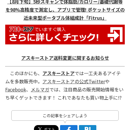
【8月下旬】5秒スキャンで体脂肪/カロリー/基礎代謝等
を98%高精度で測定し、アプリで管理! ポケットサイズの
近未来型ポータブル体組成計「Fitrus」
アスキーストア送料変更に関するお知らせ
このほかにも、
アスキーストア
では一工夫あるアイテ
ムを多数販売中。
アスキーストアの公式Twitter
や
Facebook
、
メルマガ
では、注目商品の販売開始情報をい
ち早くゲットできます！ これであなたも買い物上手に!?
この記事をシェアしよう