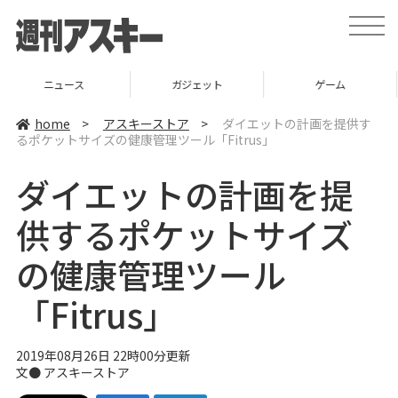
t
o
g
g
l
ガジェット
ゲーム
グルメ
e
n
a
home
>
アスキーストア
>
ダイエットの計画を提供す
v
るポケットサイズの健康管理ツール「Fitrus」
i
g
a
ダイエットの計画を提
t
i
o
供するポケットサイズ
n
の健康管理ツール
「Fitrus」
2019年08月26日 22時00分更新
文●
アスキーストア