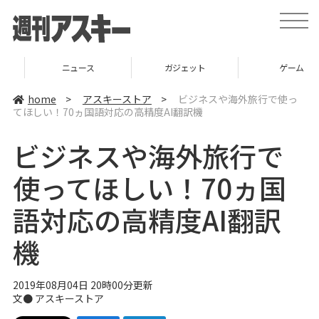
t
o
g
g
l
ニュース
ガジェット
ゲーム
e
n
a
home
>
アスキーストア
>
ビジネスや海外旅行で使っ
v
てほしい！70ヵ国語対応の高精度AI翻訳機
i
g
a
ビジネスや海外旅行で
t
i
o
使ってほしい！70ヵ国
n
語対応の高精度AI翻訳
機
2019年08月04日 20時00分更新
文●
アスキーストア