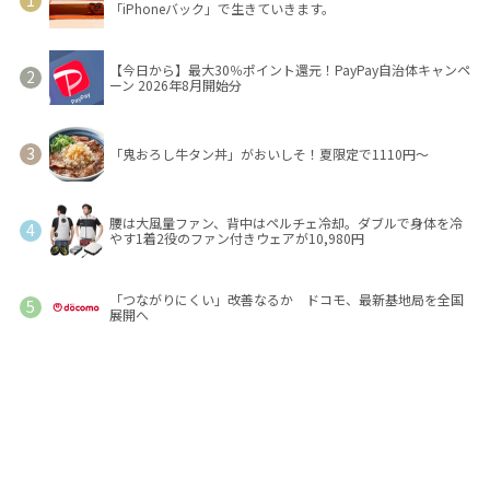
「iPhoneバック」で生きていきます。
【今日から】最大30％ポイント還元！PayPay自治体キャンペ
ーン 2026年8月開始分
「鬼おろし牛タン丼」がおいしそ！夏限定で1110円～
腰は大風量ファン、背中はペルチェ冷却。ダブルで身体を冷
やす1着2役のファン付きウェアが10,980円
「つながりにくい」改善なるか ドコモ、最新基地局を全国
展開へ