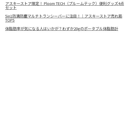
アスキーストア限定！ Ploom TECH（プルームテック）便利グッズ4点
セット
5in1防滴防塵マルチトランシーバーに注目！｜アスキーストア売れ筋
TOP5
体脂肪率が気になる人はいかが？わずか20gのポータブル体脂肪計