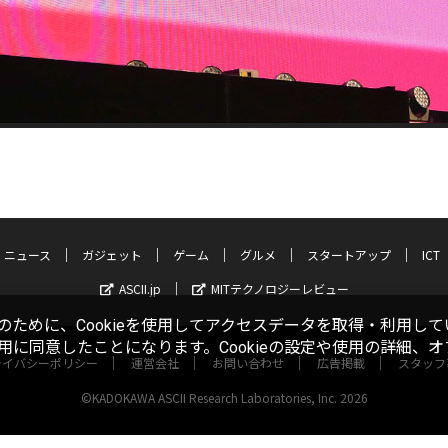
ニュース
ガジェット
ゲーム
グルメ
スタートアップ
ICT
ASCII.jp
MITテクノロジーレビュー
ために、Cookieを使用してアクセスデータを取得・利用して
使用に同意したことになります。Cookieの設定や使用の詳細、
ライバシーポリシー
運営会社
お問い合わせ
広告掲載
スタッフ
©KADOKAWA ASCII Research Laboratories, Inc. 2026