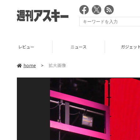
レビュー
ニュース
ガジェッ
home
>
拡大画像