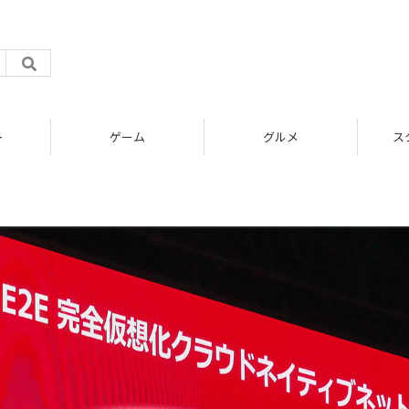
ト
ゲーム
グルメ
ス