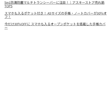
5in1防滴防塵マルチトランシーバーに注目！｜アスキーストア売れ筋
TOP5
スマホも入るポケット付き！ A5サイズの手帳・ノートカバーが30％オ
フ！
今だけ30％OFFに スマホも入るオープンポケットを搭載した手帳カバ
ー