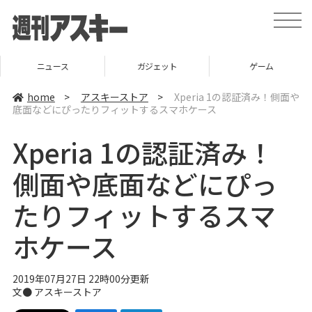
t
o
g
g
l
ニュース
ガジェット
ゲーム
e
n
a
home
>
アスキーストア
>
Xperia 1の認証済み！側面や
v
底面などにぴったりフィットするスマホケース
i
g
a
Xperia 1の認証済み！
t
i
o
側面や底面などにぴっ
n
たりフィットするスマ
ホケース
2019年07月27日 22時00分更新
文●
アスキーストア