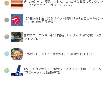
iPhoneケース、卒業しました。これからは最高に使いやすい
「iPhoneバック」で生きていきます。
【今日から】最大30％ポイント還元！PayPay自治体キャンペ
ーン 2026年8月開始分
熊本にエアコン300台即日納品、ビックカメラに称賛「大フ
ァインプレー」
「鬼おろし牛タン丼」がおいしそ！夏限定で1110円～
USB-Cだけで使える9.2型サブディスプレイ登場 HDMI不要
でPCケース内にも設置可能