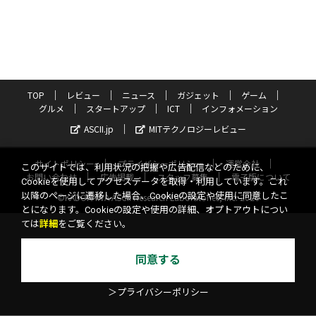
TOP
レビュー
ニュース
ガジェット
ゲーム
グルメ
スタートアップ
ICT
インフォメーション
ASCII.jp
MITテクノロジーレビュー
サイトポリシー
プライバシーポリシー
運営会社
このサイトでは、利用状況の把握や広告配信などのために、
お問い合わせ
広告掲載
スタッフ募集
電子版について
Cookieを使用してアクセスデータを取得・利用しています。これ
以降のページに遷移した場合、Cookieの設定や使用に同意したこ
©KADOKAWA ASCII Research Laboratories, Inc. 2026
とになります。Cookieの設定や使用の詳細、オプトアウトについ
ては
詳細
をご覧ください。
同意する
＞プライバシーポリシー