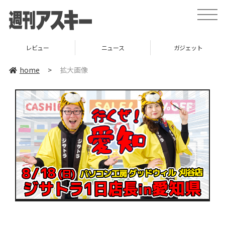
toggle
naviga
レビュー
ニュース
ガジェット
home
>
拡大画像