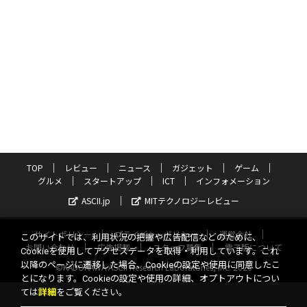
TOP
レビュー
ニュース
ガジェット
ゲーム
グルメ
スタートアップ
ICT
インフォメーション
ASCII.jp
MITテクノロジーレビュー
サイトポリシー
プライバシーポリシー
運営会社
このサイトでは、利用状況の把握や広告配信などのために、
お問い合わせ
広告掲載
スタッフ募集
電子版について
Cookieを使用してアクセスデータを取得・利用しています。これ
以降のページに遷移した場合、Cookieの設定や使用に同意したこ
©KADOKAWA ASCII Research Laboratories, Inc. 2026
とになります。Cookieの設定や使用の詳細、オプトアウトについ
ては
詳細
をご覧ください。