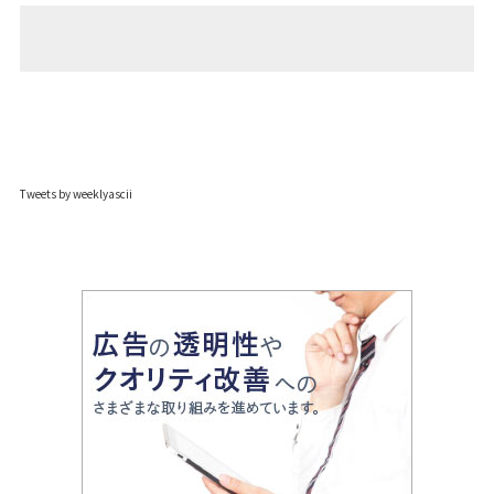
Tweets by weeklyascii