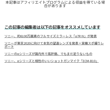
本記事はアフィリエイトプログラムによる収益を得ている場
合があります
この記事の編集者は以下の記事をオススメしています
ソニー、約6100万画素のフルサイズミラーレス「α7R IV」が発表
ソニーが東京2020に向けて本気の望遠レンズを発表 = 実機スポ撮りレ
ポート
ソニーのαシリーズが国内外で高評価、でもまだ足りないもの
ソニー、αシリーズと相性のいいショットガンマイク「ECM-B10」