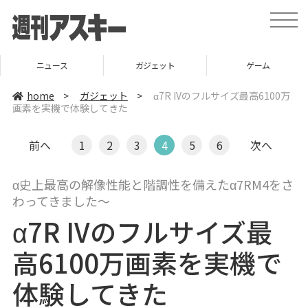
t
o
g
g
l
ニュース
ガジェット
ゲーム
e
n
a
home
>
ガジェット
>
α7R IVのフルサイズ最高6100万
v
画素を実機で体験してきた
i
g
a
t
前へ
1
2
3
4
5
6
次へ
i
o
n
α史上最高の解像性能と階調性を備えたα7RM4をさ
わってきました～
α7R IVのフルサイズ最
高6100万画素を実機で
体験してきた