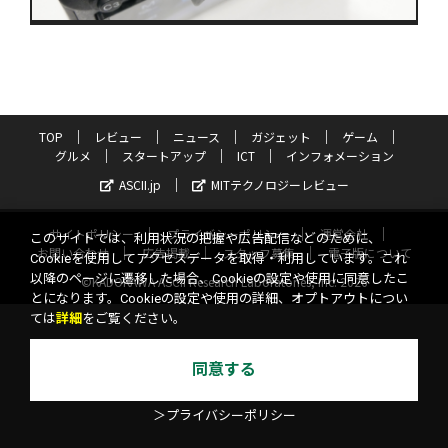
TOP
レビュー
ニュース
ガジェット
ゲーム
グルメ
スタートアップ
ICT
インフォメーション
ASCII.jp
MITテクノロジーレビュー
サイトポリシー
プライバシーポリシー
運営会社
このサイトでは、利用状況の把握や広告配信などのために、
お問い合わせ
広告掲載
スタッフ募集
電子版について
Cookieを使用してアクセスデータを取得・利用しています。これ
以降のページに遷移した場合、Cookieの設定や使用に同意したこ
©KADOKAWA ASCII Research Laboratories, Inc. 2026
とになります。Cookieの設定や使用の詳細、オプトアウトについ
ては
詳細
をご覧ください。
同意する
＞プライバシーポリシー