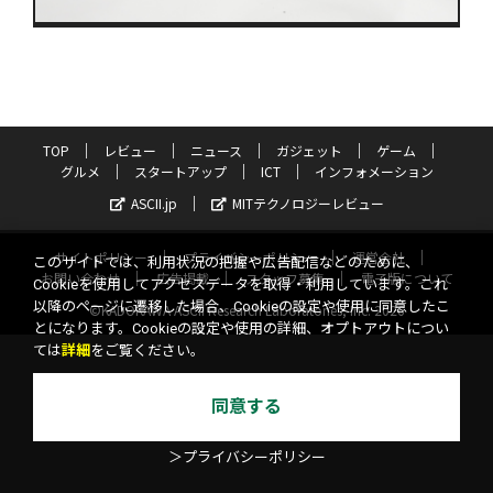
TOP
レビュー
ニュース
ガジェット
ゲーム
グルメ
スタートアップ
ICT
インフォメーション
ASCII.jp
MITテクノロジーレビュー
サイトポリシー
プライバシーポリシー
運営会社
このサイトでは、利用状況の把握や広告配信などのために、
お問い合わせ
広告掲載
スタッフ募集
電子版について
Cookieを使用してアクセスデータを取得・利用しています。これ
以降のページに遷移した場合、Cookieの設定や使用に同意したこ
©KADOKAWA ASCII Research Laboratories, Inc. 2026
とになります。Cookieの設定や使用の詳細、オプトアウトについ
ては
詳細
をご覧ください。
同意する
＞プライバシーポリシー