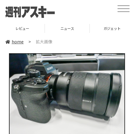
toggle
naviga
レビュー
ニュース
ガジェット
home
>
拡大画像