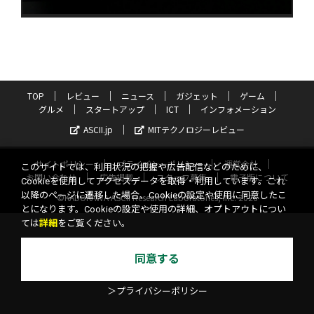
TOP
レビュー
ニュース
ガジェット
ゲーム
グルメ
スタートアップ
ICT
インフォメーション
ASCII.jp
MITテクノロジーレビュー
サイトポリシー
プライバシーポリシー
運営会社
このサイトでは、利用状況の把握や広告配信などのために、
お問い合わせ
広告掲載
スタッフ募集
電子版について
Cookieを使用してアクセスデータを取得・利用しています。これ
以降のページに遷移した場合、Cookieの設定や使用に同意したこ
©KADOKAWA ASCII Research Laboratories, Inc. 2026
とになります。Cookieの設定や使用の詳細、オプトアウトについ
ては
詳細
をご覧ください。
同意する
＞プライバシーポリシー