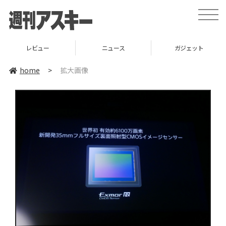
toggle
naviga
レビュー
ニュース
ガジェット
home
>
拡大画像