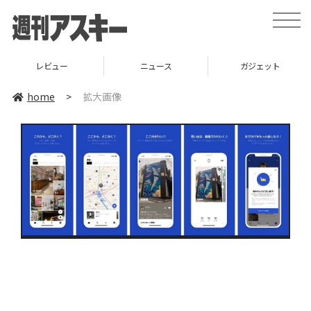
toggle
naviga
レビュー
ニュース
ガジェット
home
>
拡大画像