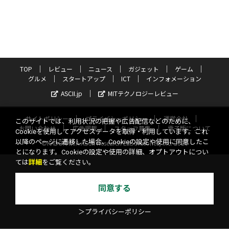
TOP
レビュー
ニュース
ガジェット
ゲーム
グルメ
スタートアップ
ICT
インフォメーション
ASCII.jp
MITテクノロジーレビュー
サイトポリシー
プライバシーポリシー
運営会社
このサイトでは、利用状況の把握や広告配信などのために、
お問い合わせ
広告掲載
スタッフ募集
電子版について
Cookieを使用してアクセスデータを取得・利用しています。これ
以降のページに遷移した場合、Cookieの設定や使用に同意したこ
©KADOKAWA ASCII Research Laboratories, Inc. 2026
とになります。Cookieの設定や使用の詳細、オプトアウトについ
ては
詳細
をご覧ください。
同意する
＞プライバシーポリシー