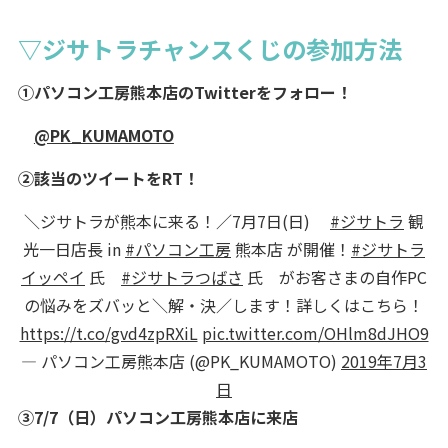
▽ジサトラチャンスくじの参加方法
①パソコン工房熊本店のTwitterをフォロー！
@PK_KUMAMOTO
②該当のツイートをRT！
＼ジサトラが熊本に来る！／7月7日(日)
#ジサトラ
観
光一日店長 in
#パソコン工房
熊本店 が開催！
#ジサトラ
イッペイ
氏
#ジサトラつばさ
氏 がお客さまの自作PC
の悩みをズバッと＼解・決／します！詳しくはこちら！
https://t.co/gvd4zpRXiL
pic.twitter.com/OHlm8dJHO9
— パソコン工房熊本店 (@PK_KUMAMOTO)
2019年7月3
日
③7/7（日）パソコン工房熊本店に来店