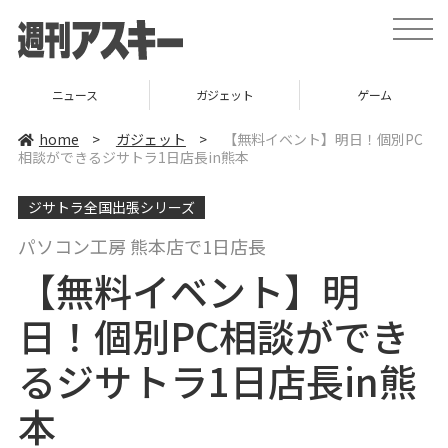
t
o
g
g
l
ニュース
ガジェット
ゲーム
e
n
a
home
>
ガジェット
>
【無料イベント】明日！個別PC
v
相談ができるジサトラ1日店長in熊本
i
g
a
ジサトラ全国出張シリーズ
t
i
o
パソコン工房 熊本店で1日店長
n
【無料イベント】明
日！個別PC相談ができ
るジサトラ1日店長in熊
本