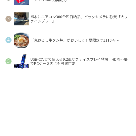
熊本にエアコン300台即日納品、ビックカメラに称賛「大フ
ァインプレー」
「鬼おろし牛タン丼」がおいしそ！夏限定で1110円～
USB-Cだけで使える9.2型サブディスプレイ登場 HDMI不要
でPCケース内にも設置可能