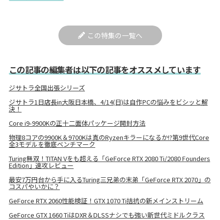
この特集の一覧へ
この記事の編集者は以下の記事をオススメしています
ジサトラ全国出張シリーズ
ジサトラ1日店長in大阪日本橋、4/14(日)は自作PCの悩みをビシッと解
決！
Core i9-9900Kの正十二面体パッケージ開封方法
物理8コアの9900K＆9700Kは真のRyzenキラーになるか!?第9世代Core
全3モデルを徹底ベンチマーク
Turing無双！TITAN Vをも超える「GeForce RTX 2080 Ti/2080 Founders
Edition」速攻レビュー
最安7万円台から手に入るTuring三兄弟の末弟「GeForce RTX 2070」の
コスパやいかに？
GeForce RTX 2060性能検証！GTX 1070 Ti拮抗の新メインストリーム
GeForce GTX 1660 TiはDXR＆DLSSナシでも強い新世代ミドルクラス