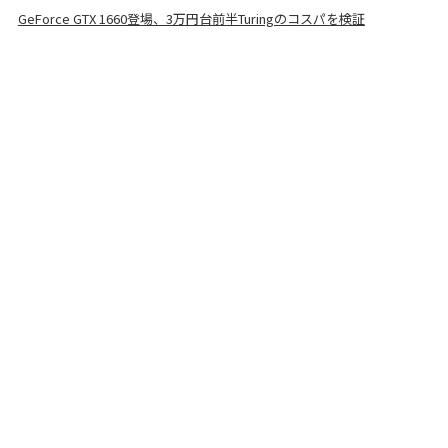
GeForce GTX 1660登場、3万円台前半Turingのコスパを検証