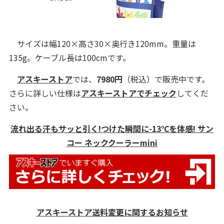
サイズは幅120×高さ30×奥行き120mm。重量は
135g。ケーブル長は100cmです。
アスキーストア
では、
7980円
（税込）で販売中です。
さらに詳しい仕様は
アスキーストアでチェック
してくだ
さい。
流れ出る汗もサッと引く!つけた瞬間に-13℃を体感! サン
コー ネッククーラーmini
アスキーストア送料変更に関するお知らせ