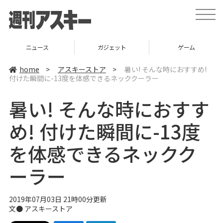
t
o
g
g
l
ニュース
ガジェット
ゲーム
e
n
a
home
>
アスキーストア
>
暑い! そんな時におすすめ!
v
付けた瞬間に-13度を体感できるネッククーラー
i
g
a
暑い! そんな時におすす
t
i
o
め! 付けた瞬間に-13度
n
を体感できるネックク
ーラー
2019年07月03日 21時00分更新
文●
アスキーストア