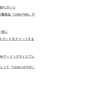
奨PCがいい
養食品「OWN PWR」が
い得に
ギフトカードをチャージする
型4Kゲーミングディスプレ
「Cintiq 16 FHD」