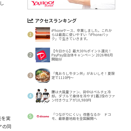
し
アクセスランキング
iPhoneケース、卒業しました。これか
らは最高に使いやすい「iPhoneバッ
ク」で生きていきます。
【今日から】最大30％ポイント還元！
PayPay自治体キャンペーン 2026年8月
開始分
「鬼おろし牛タン丼」がおいしそ！夏限
定で1110円～
腰は大風量ファン、背中はペルチェ冷
却。ダブルで身体を冷やす1着2役のファ
ン付きウェアが10,980円
「つながりにくい」改善なるか ドコ
光を実
モ、最新基地局を全国展開へ
アの同