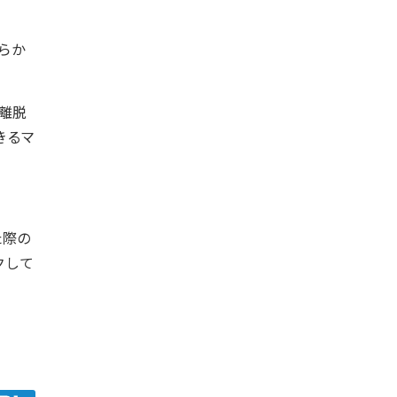
らか
離脱
きるマ
た際の
クして