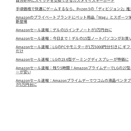
自分好みにスイッチを交換できるカスタマイズキーボード
手頃価格で快適にゲームするなら、Ryzen 5の「ディビジョン2」推
Amazonのプライベートブランドにペット用品「Wag」とスポーツ栄
新登場
Amazonセール速報：デルの15インチノートが3万円台に
Amazonセール速報：今日まで！デルの15型ノートパソコンがお買
Amazonセール速報：LGのPCやモニターが1万5000円分引きに 
だけ
Amazonセール速報：LGの23.6型ゲーミングディスプレーが特価に
Amazonセール速報：残り5時間！AmazonプライムデーでLGの27
ーが安い
Amazonセール速報：Amazonプライムデーでワコムの液晶ペンタブレット
が5万円台に