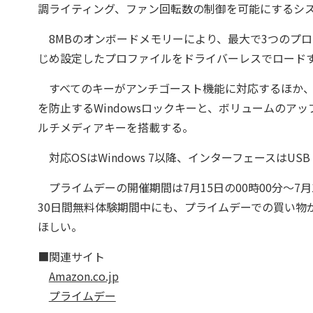
調ライティング、ファン回転数の制御を可能にするシス
8MBのオンボードメモリーにより、最大で3つのプ
じめ設定したプロファイルをドライバーレスでロード
すべてのキーがアンチゴースト機能に対応するほか、
を防止するWindowsロックキーと、ボリュームの
ルチメディアキーを搭載する。
対応OSはWindows 7以降、インターフェースはUSB 2
プライムデーの開催期間は7月15日の00時00分～7
30日間無料体験期間中にも、プライムデーでの買い物
ほしい。
■関連サイト
Amazon.co.jp
プライムデー