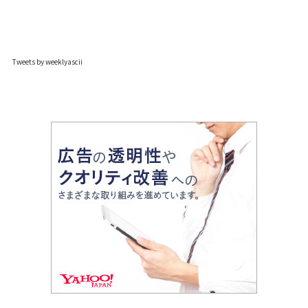
Tweets by weeklyascii