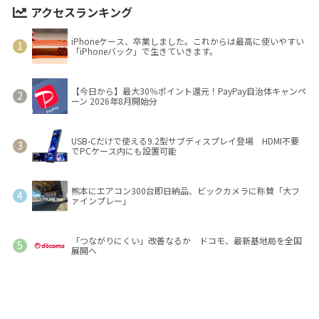
アクセスランキング
iPhoneケース、卒業しました。これからは最高に使いやすい
「iPhoneバック」で生きていきます。
【今日から】最大30％ポイント還元！PayPay自治体キャンペ
ーン 2026年8月開始分
USB-Cだけで使える9.2型サブディスプレイ登場 HDMI不要
でPCケース内にも設置可能
熊本にエアコン300台即日納品、ビックカメラに称賛「大フ
ァインプレー」
「つながりにくい」改善なるか ドコモ、最新基地局を全国
展開へ