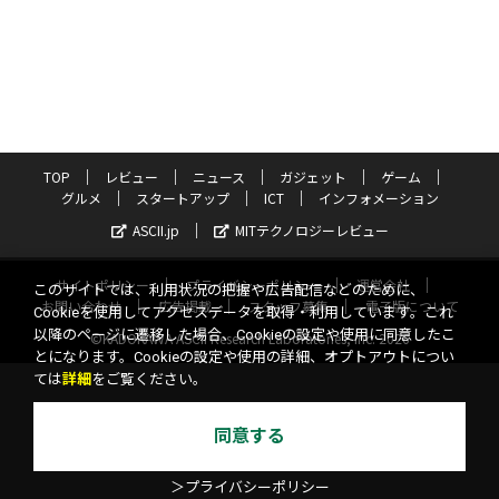
TOP
レビュー
ニュース
ガジェット
ゲーム
グルメ
スタートアップ
ICT
インフォメーション
ASCII.jp
MITテクノロジーレビュー
サイトポリシー
プライバシーポリシー
運営会社
このサイトでは、利用状況の把握や広告配信などのために、
お問い合わせ
広告掲載
スタッフ募集
電子版について
Cookieを使用してアクセスデータを取得・利用しています。これ
以降のページに遷移した場合、Cookieの設定や使用に同意したこ
©KADOKAWA ASCII Research Laboratories, Inc. 2026
とになります。Cookieの設定や使用の詳細、オプトアウトについ
ては
詳細
をご覧ください。
同意する
＞プライバシーポリシー