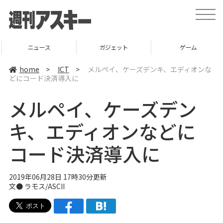
t
o
g
g
l
ニュース
ガジェット
ゲーム
e
n
a
home
>
ICT
>
メルペイ、ケーズデンキ、エディオンな
v
どにコード決済導入に
i
g
a
メルペイ、ケーズデン
t
i
o
キ、エディオンなどに
n
コード決済導入に
2019年06月28日 17時30分更新
文● ラモス/ASCII