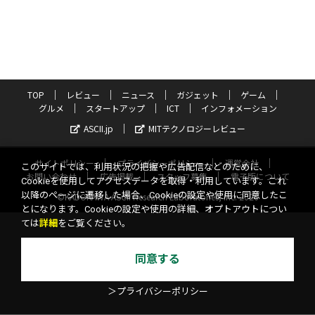
TOP
レビュー
ニュース
ガジェット
ゲーム
グルメ
スタートアップ
ICT
インフォメーション
ASCII.jp
MITテクノロジーレビュー
サイトポリシー
プライバシーポリシー
運営会社
このサイトでは、利用状況の把握や広告配信などのために、
お問い合わせ
広告掲載
スタッフ募集
電子版について
Cookieを使用してアクセスデータを取得・利用しています。これ
以降のページに遷移した場合、Cookieの設定や使用に同意したこ
©KADOKAWA ASCII Research Laboratories, Inc. 2026
とになります。Cookieの設定や使用の詳細、オプトアウトについ
ては
詳細
をご覧ください。
同意する
＞プライバシーポリシー