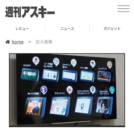
toggle
naviga
レビュー
ニュース
ガジェット
home
>
拡大画像