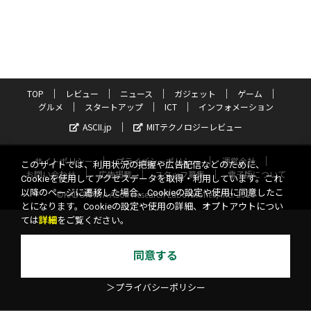
TOP
レビュー
ニュース
ガジェット
ゲーム
グルメ
スタートアップ
ICT
インフォメーション
ASCII.jp
MITテクノロジーレビュー
サイトポリシー
プライバシーポリシー
運営会社
このサイトでは、利用状況の把握や広告配信などのために、
お問い合わせ
広告掲載
スタッフ募集
電子版について
Cookieを使用してアクセスデータを取得・利用しています。これ
以降のページに遷移した場合、Cookieの設定や使用に同意したこ
©KADOKAWA ASCII Research Laboratories, Inc. 2026
とになります。Cookieの設定や使用の詳細、オプトアウトについ
ては
詳細
をご覧ください。
同意する
＞プライバシーポリシー