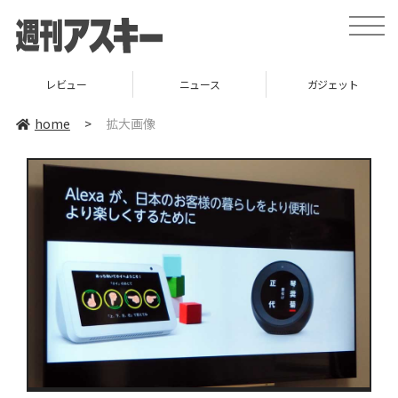
toggle
naviga
レビュー
ニュース
ガジェット
home
>
拡大画像