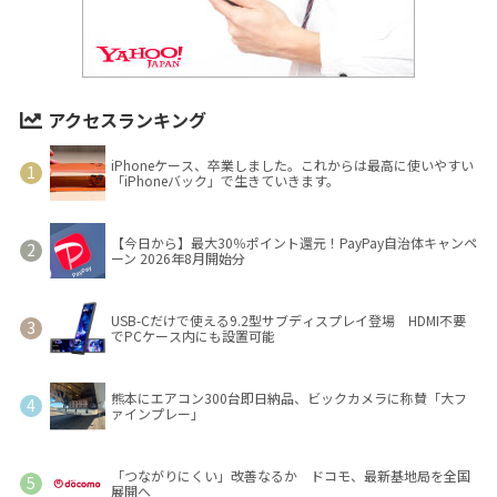
アクセスランキング
iPhoneケース、卒業しました。これからは最高に使いやすい
「iPhoneバック」で生きていきます。
【今日から】最大30％ポイント還元！PayPay自治体キャンペ
ーン 2026年8月開始分
USB-Cだけで使える9.2型サブディスプレイ登場 HDMI不要
でPCケース内にも設置可能
熊本にエアコン300台即日納品、ビックカメラに称賛「大フ
ァインプレー」
「つながりにくい」改善なるか ドコモ、最新基地局を全国
展開へ