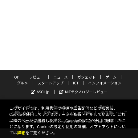
TOP
レビュー
ニュース
ガジェット
ゲーム
グルメ
スタートアップ
ICT
インフォメーション
ASCII.jp
MITテクノロジーレビュー
サイトポリシー
プライバシーポリシー
運営会社
このサイトでは、利用状況の把握や広告配信などのために、
お問い合わせ
広告掲載
スタッフ募集
電子版について
Cookieを使用してアクセスデータを取得・利用しています。これ
以降のページに遷移した場合、Cookieの設定や使用に同意したこ
©KADOKAWA ASCII Research Laboratories, Inc. 2026
とになります。Cookieの設定や使用の詳細、オプトアウトについ
ては
詳細
をご覧ください。