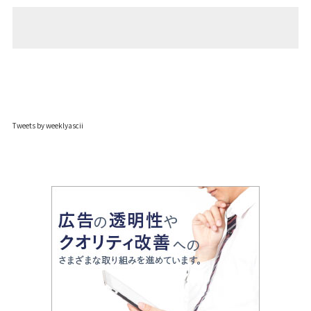
Tweets by weeklyascii