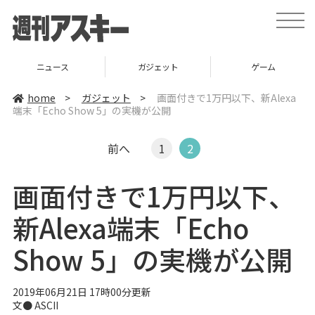
t
o
g
g
l
ニュース
ガジェット
ゲーム
e
n
a
home
>
ガジェット
>
画面付きで1万円以下、新Alexa
v
端末「Echo Show 5」の実機が公開
i
g
a
t
前へ
1
2
i
o
n
画面付きで1万円以下、
新Alexa端末「Echo
Show 5」の実機が公開
2019年06月21日 17時00分更新
文● ASCII