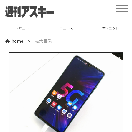
toggle
naviga
レビュー
ニュース
ガジェット
home
>
拡大画像