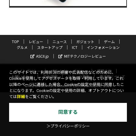
TOP
レビュー
ニュース
ガジェット
ゲーム
グルメ
スタートアップ
ICT
インフォメーション
ASCII.jp
MITテクノロジーレビュー
サイトポリシー
プライバシーポリシー
運営会社
このサイトでは、利用状況の把握や広告配信などのために、
お問い合わせ
広告掲載
スタッフ募集
電子版について
Cookieを使用してアクセスデータを取得・利用しています。これ
以降のページに遷移した場合、Cookieの設定や使用に同意したこ
©KADOKAWA ASCII Research Laboratories, Inc. 2026
とになります。Cookieの設定や使用の詳細、オプトアウトについ
ては
詳細
をご覧ください。
同意する
＞プライバシーポリシー