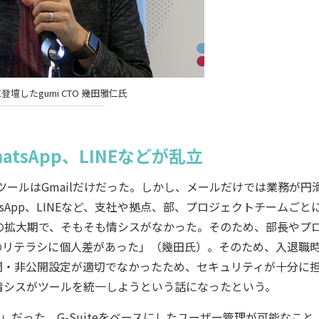
？に登壇したgumi CTO 幾田雅仁氏
hatsApp、LINEなどが乱立
ツールはGmailだけだった。しかし、メールだけでは業務が円
WhatsApp、LINEなど、支社や拠点、部、プロジェクトチームごと
の拡大期で、そもそも情シスがなかった。そのため、部長やプ
のリテラシに個人差があった」（幾田氏）。そのため、入退職
開・非公開設定が適切でなかったため、セキュリティが十分に
情シスがツールを統一しようという話になったという。
」だった。G-Suiteをベースにしたユーザー管理が可能なこと