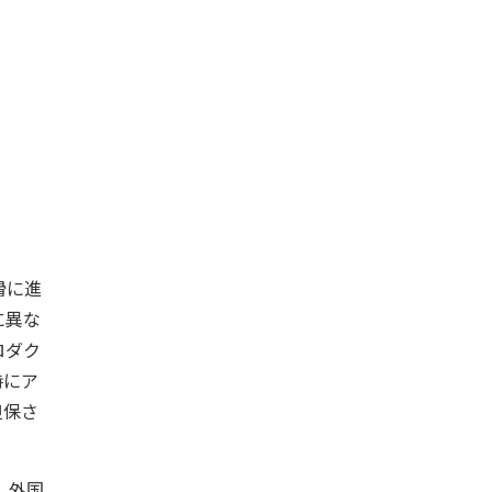
滑に進
に異な
ロダク
時にア
担保さ
、外国