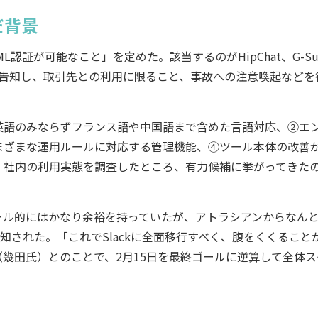
だ背景
証が可能なこと」を定めた。該当するのがHipChat、G-Sui
して告知し、取引先との利用に限ること、事故への注意喚起などを
語のみならずフランス語や中国語まで含めた言語対応、②エ
まざまな運用ルールに対応する管理機能、④ツール本体の改善
、社内の利用実態を調査したところ、有力候補に挙がってきた
ュール的にはかなり余裕を持っていたが、アトラシアンからなん
旨が告知された。「これでSlackに全面移行すべく、腹をくくること
幾田氏）とのことで、2月15日を最終ゴールに逆算して全体ス