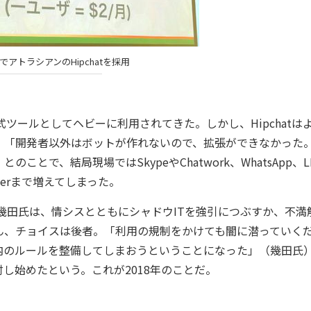
アトラシアンのHipchatを採用
式ツールとしてヘビーに利用されてきた。しかし、Hipchatは
。「開発者以外はボットが作れないので、拡張ができなかった
で、結局現場ではSkypeやChatwork、WhatsApp、LI
ngerまで増えてしまった。
た幾田氏は、情シスとともにシャドウITを強引につぶすか、不満
ん、チョイスは後者。「利用の規制をかけても闇に潜っていく
内のルールを整備してしまおうということになった」（幾田氏
し始めたという。これが2018年のことだ。