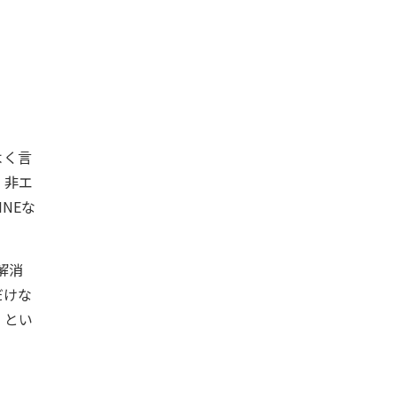
よく言
。非エ
NEな
解消
だけな
）とい