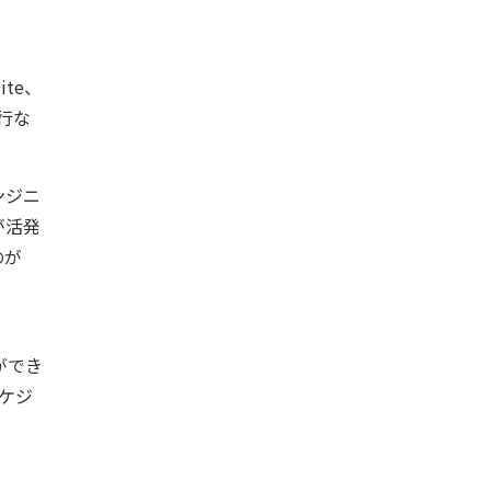
te、
行な
ンジニ
が活発
のが
と
ができ
ケジ