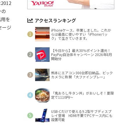
012
ンの
k活用を
アクセスランキング
セージ
iPhoneケース、卒業しました。これか
らは最高に使いやすい「iPhoneバッ
ク」で生きていきます。
【今日から】最大30％ポイント還元！
PayPay自治体キャンペーン 2026年8月
開始分
熊本にエアコン300台即日納品、ビック
カメラに称賛「大ファインプレー」
「鬼おろし牛タン丼」がおいしそ！夏限
定で1110円～
USB-Cだけで使える9.2型サブディスプ
レイ登場 HDMI不要でPCケース内にも
設置可能