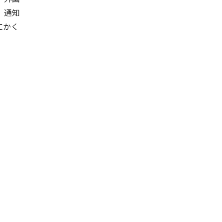
、通知
にかく