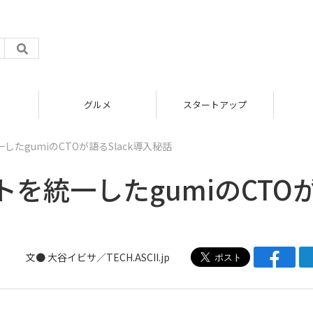
グルメ
スタートアップ
たgumiのCTOが語るSlack導入秘話
を統一したgumiのCTO
文● 大谷イビサ／TECH.ASCII.jp