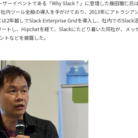
ザーイベントである「Why Slack？」に登壇した幾田雅仁氏は2
境と社内ツール全般の導入を手がけており、2013年にアトラシア
には2年越しでSlack Enterprise Gridを導入し、社内でのSlac
し、Hipchatを経て、Slackにたどり着いた同社が、メッ
ヒントなどを披露した。