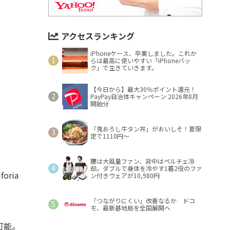
アクセスランキング
iPhoneケース、卒業しました。これか
らは最高に使いやすい「iPhoneバッ
ク」で生きていきます。
【今日から】最大30％ポイント還元！
PayPay自治体キャンペーン 2026年8月
開始分
「鬼おろし牛タン丼」がおいしそ！夏限
定で1110円～
腰は大風量ファン、背中はペルチェ冷
却。ダブルで身体を冷やす1着2役のファ
ria
ン付きウェアが10,980円
「つながりにくい」改善なるか ドコ
モ、最新基地局を全国展開へ
可能。