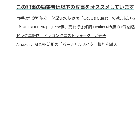
この記事の編集者は以下の記事をオススメしています
両手操作が可能な一体型VRの決定版「Oculus Quest」の魅力に迫
『SUPERHOT VR』Quest版、売れ行き好調 Oculus Rift版の3倍を
ドラクエ新作「ドラゴンクエストウォーク」が発表
Amazon、AIとAR活用の「バーチャルメイク」機能を導入