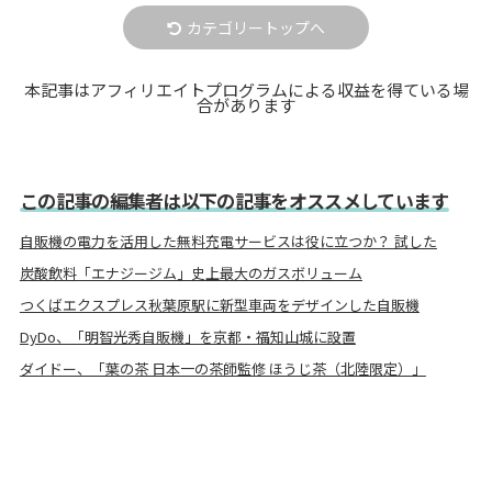
カテゴリートップへ
本記事はアフィリエイトプログラムによる収益を得ている場
合があります
この記事の編集者は以下の記事をオススメしています
自販機の電力を活用した無料充電サービスは役に立つか？ 試した
炭酸飲料「エナジージム」史上最大のガスボリューム
つくばエクスプレス秋葉原駅に新型車両をデザインした自販機
DyDo、「明智光秀自販機」を京都・福知山城に設置
ダイドー、「葉の茶 日本一の茶師監修 ほうじ茶（北陸限定）」