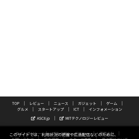
TOP
レビュー
ニュース
ガジェット
ゲーム
グルメ
スタートアップ
ICT
インフォメーション
ASCII.jp
MITテクノロジーレビュー
サイトポリシー
プライバシーポリシー
運営会社
このサイトでは、利用状況の把握や広告配信などのために、