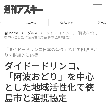
t
o
g
g
l
ニュース
ガジェット
ゲーム
e
n
a
home
>
グルメ
>
ダイドードリンコ、「阿波おどり」
v
を中心とした地域活性化で徳島市と連携協定
i
g
a
「ダイドードリンコ日本の祭り」などで阿波おど
t
i
りを継続的に応援
o
n
ダイドードリンコ、
「阿波おどり」を中心
とした地域活性化で徳
島市と連携協定