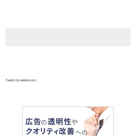
Tweets by weeklyascii