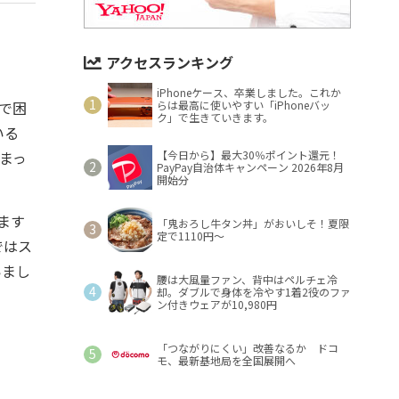
アクセスランキング
iPhoneケース、卒業しました。これか
で困
らは最高に使いやすい「iPhoneバッ
ク」で生きていきます。
いる
まっ
【今日から】最大30％ポイント還元！
PayPay自治体キャンペーン 2026年8月
開始分
ます
「鬼おろし牛タン丼」がおいしそ！夏限
定で1110円～
ではス
いまし
腰は大風量ファン、背中はペルチェ冷
却。ダブルで身体を冷やす1着2役のファ
ン付きウェアが10,980円
「つながりにくい」改善なるか ドコ
モ、最新基地局を全国展開へ