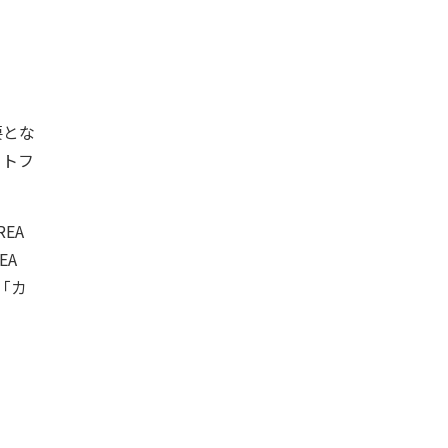
要とな
ートフ
EA
EA
「カ