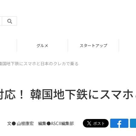
グルメ
スタートアップ
 韓国地下鉄にスマホと日本のクレカで乗る
対応！ 韓国地下鉄にスマホ
文●
山根康宏
編集●ASCII編集部