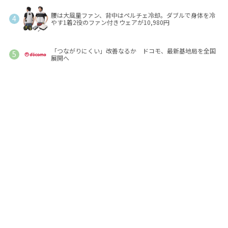
腰は大風量ファン、背中はペルチェ冷却。ダブルで身体を冷
やす1着2役のファン付きウェアが10,980円
「つながりにくい」改善なるか ドコモ、最新基地局を全国
展開へ