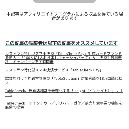
本記事はアフィリエイトプログラムによる収益を得ている場
合があります
この記事の編集者は以下の記事をオススメしています
レストラン特化型スマホ決済「TableCheck Pay」対応カードブランド
を拡大 「100人に1人お食事代キャッシュバック」＆「決済手数料無
料」キャンペーンを同時開催
レストラン特化型スマホ決済サービス「TableCheck Pay」
飲食店向け予約顧客管理の「TableSolution」対応言語を18ヵ国語に拡
大
TableCheck、飲食店経営を最適化する「Insight（インサイト）」リリ
ース
TableCheck、テイクアウト／デリバリー受付／前売り食事券の機能を
無償で提供