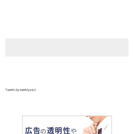
Tweets by weeklyascii