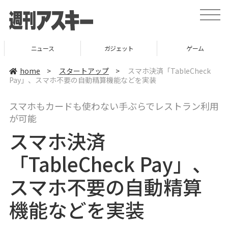
t
o
g
g
l
ニュース
ガジェット
ゲーム
e
n
a
home
>
スタートアップ
>
スマホ決済「TableCheck
v
Pay」、スマホ不要の自動精算機能などを実装
i
g
a
スマホもカードも使わない手ぶらでレストラン利用
t
i
が可能
o
n
スマホ決済
「TableCheck Pay」、
スマホ不要の自動精算
機能などを実装