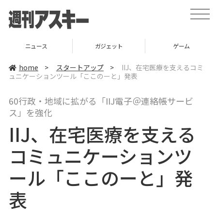
t
o
g
g
l
ニュース
ガジェット
ゲーム
e
n
a
home
>
スタートアップ
>
IIJ、在宅医療を支えるコミ
v
ュニケーションツール「ここのーと」発表
i
g
a
60行政・地域に拡がる「IIJ電子＠連絡帳サービ
t
i
ス」を強化
o
n
IIJ、在宅医療を支える
コミュニケーションツ
ール「ここのーと」発
表