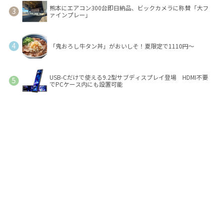
熊本にエアコン300台即日納品、ビックカメラに称賛「大フ
ァインプレー」
「鬼おろし牛タン丼」がおいしそ！夏限定で1110円～
USB-Cだけで使える9.2型サブディスプレイ登場 HDMI不要
でPCケース内にも設置可能