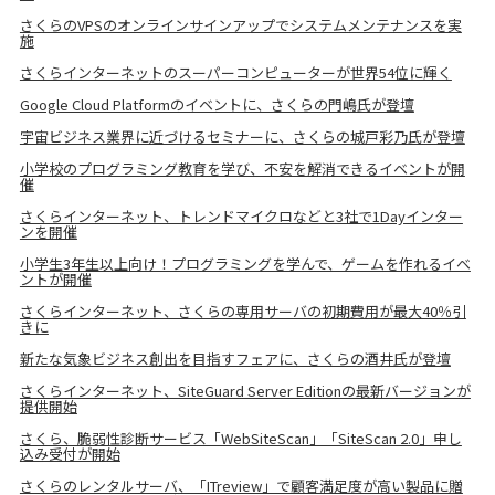
さくらのVPSのオンラインサインアップでシステムメンテナンスを実
施
さくらインターネットのスーパーコンピューターが世界54位に輝く
Google Cloud Platformのイベントに、さくらの門嶋氏が登壇
宇宙ビジネス業界に近づけるセミナーに、さくらの城戸彩乃氏が登壇
小学校のプログラミング教育を学び、不安を解消できるイベントが開
催
さくらインターネット、トレンドマイクロなどと3社で1Dayインター
ンを開催
小学生3年生以上向け！プログラミングを学んで、ゲームを作れるイベ
ントが開催
さくらインターネット、さくらの専用サーバの初期費用が最大40％引
きに
新たな気象ビジネス創出を目指すフェアに、さくらの酒井氏が登壇
さくらインターネット、SiteGuard Server Editionの最新バージョンが
提供開始
さくら、脆弱性診断サービス「WebSiteScan」「SiteScan 2.0」申し
込み受付が開始
さくらのレンタルサーバ、「ITreview」で顧客満足度が高い製品に贈