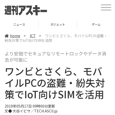
t
o
g
g
l
ニュース
ガジェット
ゲーム
e
n
a
home
>
ICT
>
ワンビとさくら、モバイルPCの盗難・
v
紛失対策でIoT向けSIMを活用
i
g
a
より安価でセキュアなリモートロックやデータ消
t
i
去が可能に
o
n
ワンビとさくら、モバ
イルPCの盗難・紛失対
策でIoT向けSIMを活用
2019年05月17日 09時00分更新
文● 大谷イビサ／TECH.ASCII.jp