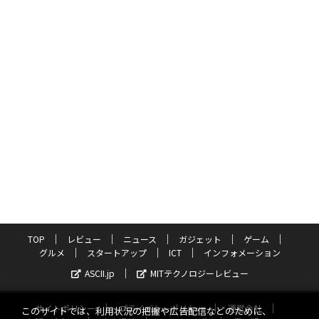
TOP
レビュー
ニュース
ガジェット
ゲーム
グルメ
スタートアップ
ICT
インフォメーション
ASCII.jp
MITテクノロジーレビュー
サイトポリシー
プライバシーポリシー
運営会社
このサイトでは、利用状況の把握や広告配信などのために、