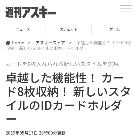
t
o
g
g
l
ニュース
ガジェット
ゲーム
e
n
a
home
>
アスキーストア
>
卓越した機能性！ カード8枚
v
収納！ 新しいスタイルのIDカードホルダー
i
g
a
カードを8枚入れられる新しいスタイルを実現
t
i
卓越した機能性！ カー
o
n
ド8枚収納！ 新しいスタ
イルのIDカードホルダ
ー
2019年05月17日 20時00分更新