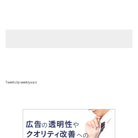
Tweets by weeklyascii