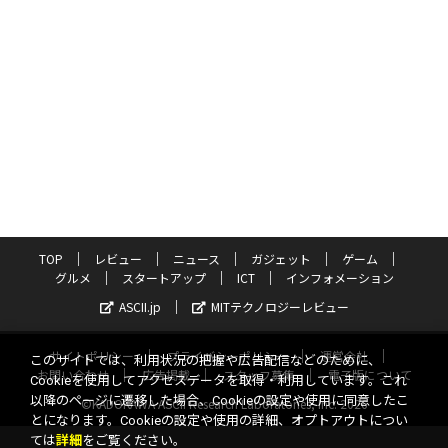
TOP
レビュー
ニュース
ガジェット
ゲーム
グルメ
スタートアップ
ICT
インフォメーション
ASCII.jp
MITテクノロジーレビュー
サイトポリシー
プライバシーポリシー
運営会社
このサイトでは、利用状況の把握や広告配信などのために、
お問い合わせ
広告掲載
スタッフ募集
電子版について
Cookieを使用してアクセスデータを取得・利用しています。これ
以降のページに遷移した場合、Cookieの設定や使用に同意したこ
©KADOKAWA ASCII Research Laboratories, Inc. 2026
とになります。Cookieの設定や使用の詳細、オプトアウトについ
ては
詳細
をご覧ください。