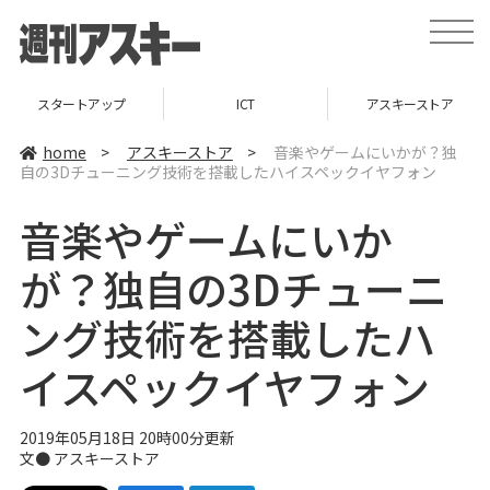
t
o
g
g
l
スタートアップ
ICT
アスキーストア
e
n
a
home
>
アスキーストア
>
音楽やゲームにいかが？独
v
自の3Dチューニング技術を搭載したハイスペックイヤフォン
i
g
a
音楽やゲームにいか
t
i
o
が？独自の3Dチューニ
n
ング技術を搭載したハ
イスペックイヤフォン
2019年05月18日 20時00分更新
文●
アスキーストア