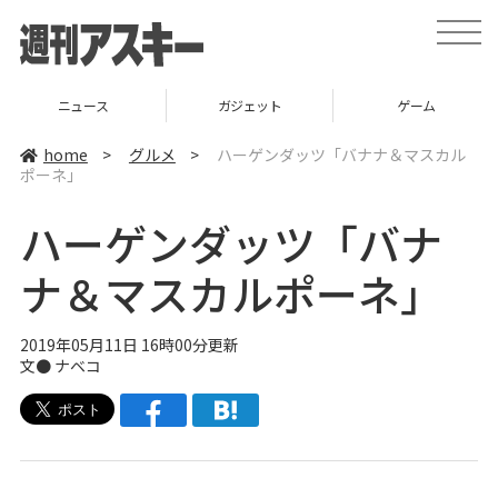
t
o
g
g
l
ニュース
ガジェット
ゲーム
e
n
a
home
>
グルメ
>
ハーゲンダッツ「バナナ＆マスカル
v
ポーネ」
i
g
a
ハーゲンダッツ「バナ
t
i
o
ナ＆マスカルポーネ」
n
2019年05月11日 16時00分更新
文●
ナベコ