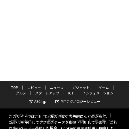
TOP
レビュー
ニュース
ガジェット
ゲーム
グルメ
スタートアップ
ICT
インフォメーション
ASCII.jp
MITテクノロジーレビュー
サイトポリシー
プライバシーポリシー
運営会社
このサイトでは、利用状況の把握や広告配信などのために、
お問い合わせ
広告掲載
スタッフ募集
電子版について
Cookieを使用してアクセスデータを取得・利用しています。これ
以降のページに遷移した場合、Cookieの設定や使用に同意したこ