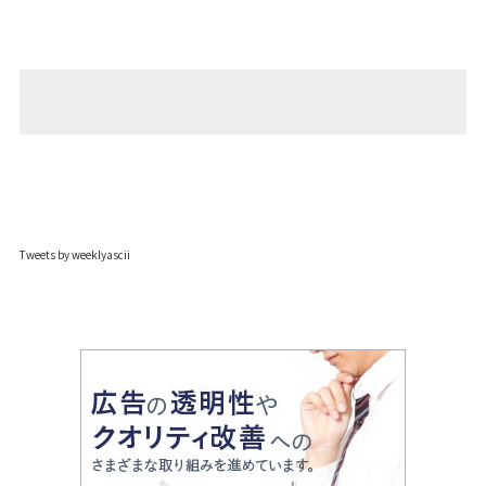
Tweets by weeklyascii