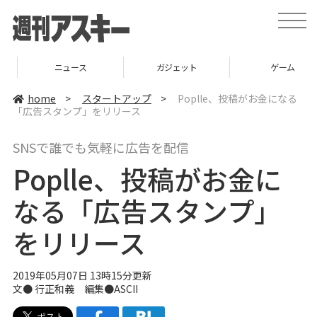
t
o
g
g
l
ニュース
ガジェット
ゲーム
e
n
a
home
>
スタートアップ
>
Poplle、投稿がお金になる
v
「広告スタンプ」をリリース
i
g
a
SNSで誰でも気軽に広告を配信
t
i
Poplle、投稿がお金に
o
n
なる「広告スタンプ」
をリリース
2019年05月07日 13時15分更新
文● 行正和義 編集●ASCII