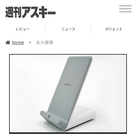
toggle
naviga
レビュー
ニュース
ガジェット
home
>
拡大画像