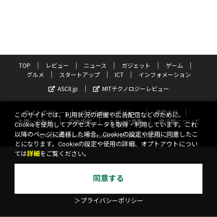
TOP
レビュー
ニュース
ガジェット
ゲーム
グルメ
スタートアップ
ICT
インフォメーション
ASCII.jp
MITテクノロジーレビュー
サイトポリシー
プライバシーポリシー
運営会社
このサイトでは、利用状況の把握や広告配信などのために、
お問い合わせ
広告掲載
スタッフ募集
電子版について
Cookieを使用してアクセスデータを取得・利用しています。これ
以降のページに遷移した場合、Cookieの設定や使用に同意したこ
©KADOKAWA ASCII Research Laboratories, Inc. 2026
とになります。Cookieの設定や使用の詳細、オプトアウトについ
ては
詳細
をご覧ください。
同意する
＞プライバシーポリシー