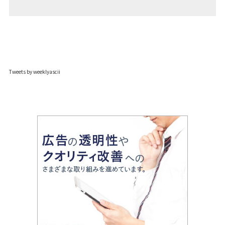
Tweets by weeklyascii