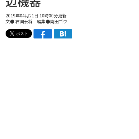
辺機器
2019年04月21日 10時00分更新
文● 君国泰将 編集●南田ゴウ