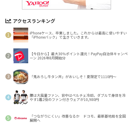
アクセスランキング
iPhoneケース、卒業しました。これからは最高に使いやすい
「iPhoneバック」で生きていきます。
【今日から】最大30％ポイント還元！PayPay自治体キャンペ
ーン 2026年8月開始分
「鬼おろし牛タン丼」がおいしそ！夏限定で1110円～
腰は大風量ファン、背中はペルチェ冷却。ダブルで身体を冷
やす1着2役のファン付きウェアが10,980円
「つながりにくい」改善なるか ドコモ、最新基地局を全国
展開へ