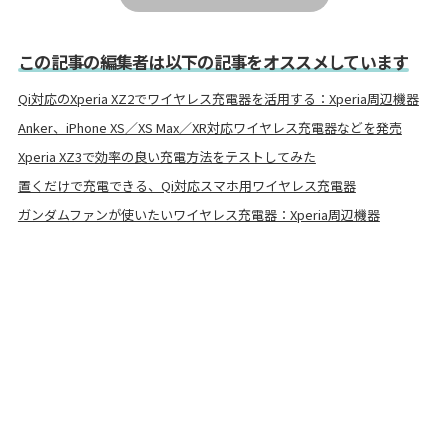
この記事の編集者は以下の記事をオススメしています
Qi対応のXperia XZ2でワイヤレス充電器を活用する：Xperia周辺機器
Anker、iPhone XS／XS Max／XR対応ワイヤレス充電器などを発売
Xperia XZ3で効率の良い充電方法をテストしてみた
置くだけで充電できる、Qi対応スマホ用ワイヤレス充電器
ガンダムファンが使いたいワイヤレス充電器：Xperia周辺機器