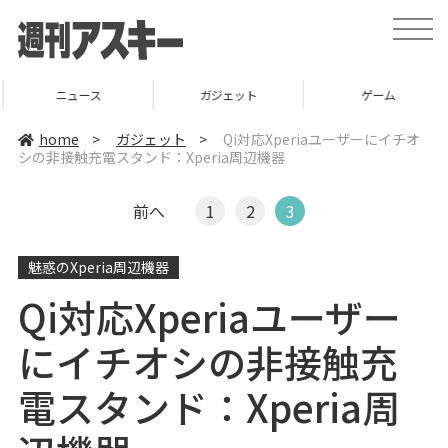
t
o
g
g
l
ニュース
ガジェット
ゲーム
e
n
a
home
>
ガジェット
>
Qi対応Xperiaユーザーにイチオ
v
シの非接触充電スタンド：Xperia周辺機器
i
g
a
t
前へ
1
2
3
i
o
n
魅惑のXperia周辺機器
Qi対応Xperiaユーザー
にイチオシの非接触充
電スタンド：Xperia周