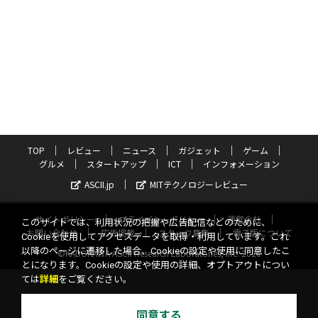
TOP
レビュー
ニュース
ガジェット
ゲーム
グルメ
スタートアップ
ICT
インフォメーション
ASCII.jp
MITテクノロジーレビュー
サイトポリシー
プライバシーポリシー
運営会社
このサイトでは、利用状況の把握や広告配信などのために、
お問い合わせ
広告掲載
スタッフ募集
電子版について
Cookieを使用してアクセスデータを取得・利用しています。これ
以降のページに遷移した場合、Cookieの設定や使用に同意したこ
©KADOKAWA ASCII Research Laboratories, Inc. 2026
とになります。Cookieの設定や使用の詳細、オプトアウトについ
ては
詳細
をご覧ください。
同意する