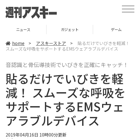
t
o
g
g
l
ニュース
ガジェット
ゲーム
e
n
a
home
>
アスキーストア
>
貼るだけでいびきを軽減！
v
スムーズな呼吸をサポートするEMSウェアラブルデバイス
i
g
a
音認識と骨伝導技術でいびきを正確にキャッチ！
t
i
貼るだけでいびきを軽
o
n
減！ スムーズな呼吸を
サポートするEMSウェ
アラブルデバイス
2019年04月16日 10時00分更新