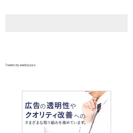
Tweets by weeklyascii