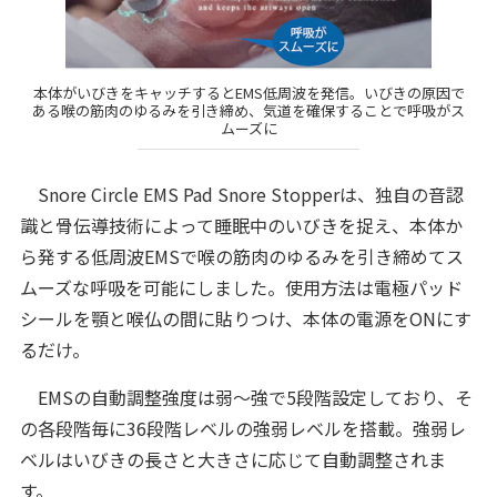
本体がいびきをキャッチするとEMS低周波を発信。いびきの原因で
ある喉の筋肉のゆるみを引き締め、気道を確保することで呼吸がス
ムーズに
Snore Circle EMS Pad Snore Stopperは、独自の音認
識と骨伝導技術によって睡眠中のいびきを捉え、本体か
ら発する低周波EMSで喉の筋肉のゆるみを引き締めてス
ムーズな呼吸を可能にしました。使用方法は電極パッド
シールを顎と喉仏の間に貼りつけ、本体の電源をONにす
るだけ。
EMSの自動調整強度は弱～強で5段階設定しており、そ
の各段階毎に36段階レベルの強弱レベルを搭載。強弱レ
ベルはいびきの長さと大きさに応じて自動調整されま
す。