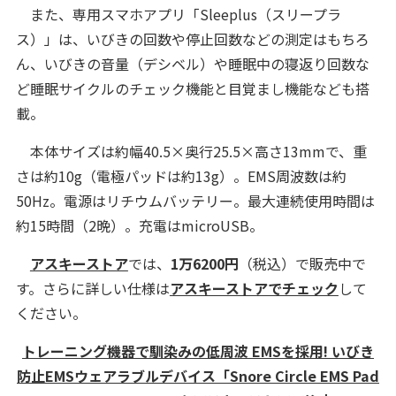
また、専用スマホアプリ「Sleeplus（スリープラ
ス）」は、いびきの回数や停止回数などの測定はもちろ
ん、いびきの音量（デシベル）や睡眠中の寝返り回数な
ど睡眠サイクルのチェック機能と目覚まし機能なども搭
載。
本体サイズは約幅40.5×奥行25.5×高さ13mmで、重
さは約10g（電極パッドは約13g）。EMS周波数は約
50Hz。電源はリチウムバッテリー。最大連続使用時間は
約15時間（2晩）。充電はmicroUSB。
アスキーストア
では、
1万6200円
（税込）で販売中で
す。さらに詳しい仕様は
アスキーストアでチェック
して
ください。
トレーニング機器で馴染みの低周波 EMSを採用! いびき
防止EMSウェアラブルデバイス「Snore Circle EMS Pad