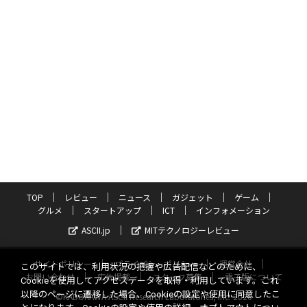
TOP
レビュー
ニュース
ガジェット
ゲーム
グルメ
スタートアップ
ICT
インフォメーション
ASCII.jp
MITテクノロジーレビュー
サイトポリシー
プライバシーポリシー
運営会社
このサイトでは、利用状況の把握や広告配信などのために、
お問い合わせ
広告掲載
スタッフ募集
電子版について
Cookieを使用してアクセスデータを取得・利用しています。これ
以降のページに遷移した場合、Cookieの設定や使用に同意したこ
©KADOKAWA ASCII Research Laboratories, Inc. 2026