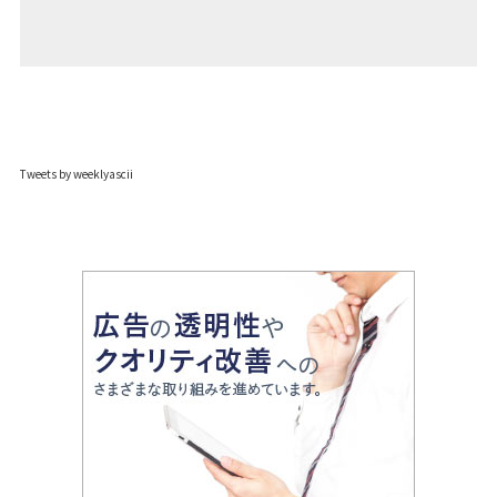
Tweets by weeklyascii