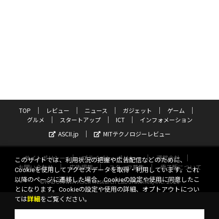
TOP
レビュー
ニュース
ガジェット
ゲーム
グルメ
スタートアップ
ICT
インフォメーション
ASCII.jp
MITテクノロジーレビュー
サイトポリシー
プライバシーポリシー
運営会社
このサイトでは、利用状況の把握や広告配信などのために、
お問い合わせ
広告掲載
スタッフ募集
電子版について
Cookieを使用してアクセスデータを取得・利用しています。これ
以降のページに遷移した場合、Cookieの設定や使用に同意したこ
©KADOKAWA ASCII Research Laboratories, Inc. 2026
とになります。Cookieの設定や使用の詳細、オプトアウトについ
ては
詳細
をご覧ください。