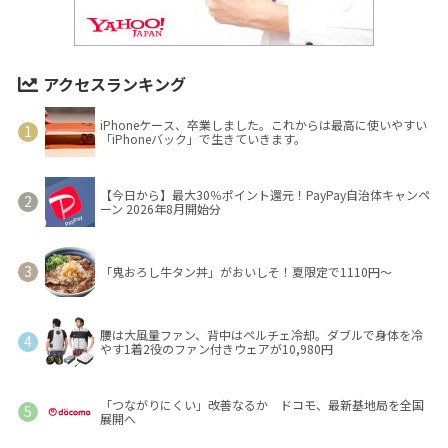
アクセスランキング
iPhoneケース、卒業しました。これからは最高に使いやすい
「iPhoneバック」で生きていきます。
【今日から】最大30％ポイント還元！PayPay自治体キャンペ
ーン 2026年8月開始分
「鬼おろし牛タン丼」がおいしそ！夏限定で1110円～
腰は大風量ファン、背中はペルチェ冷却。ダブルで身体を冷
やす1着2役のファン付きウェアが10,980円
「つながりにくい」改善なるか ドコモ、最新基地局を全国
展開へ