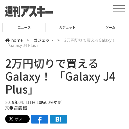
t
o
g
g
l
ニュース
ガジェット
ゲーム
e
n
a
home
>
ガジェット
>
2万円切りで買えるGalaxy！
v
「Galaxy J4 Plus」
i
g
a
2万円切りで買える
t
i
o
Galaxy！ 「Galaxy J4
n
Plus」
2019年04月11日 10時00分更新
文● 鈴鹿 廻