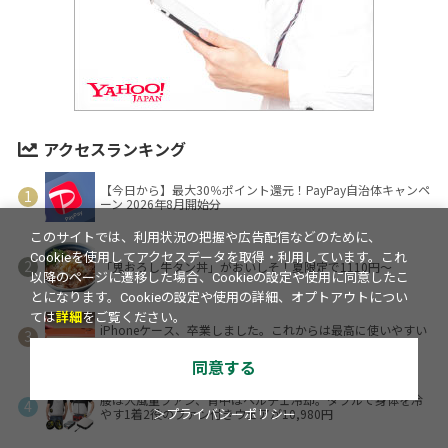
アクセスランキング
【今日から】最大30％ポイント還元！PayPay自治体キャンペ
ーン 2026年8月開始分
このサイトでは、利用状況の把握や広告配信などのために、
Cookieを使用してアクセスデータを取得・利用しています。これ
「鬼おろし牛タン丼」がおいしそ！夏限定で1110円～
以降のページに遷移した場合、Cookieの設定や使用に同意したこ
とになります。Cookieの設定や使用の詳細、オプトアウトについ
ては
詳細
をご覧ください。
iPhoneケース、卒業しました。これからは最高に使いやすい
「iPhoneバック」で生きていきます。
同意する
腰は大風量ファン、背中はペルチェ冷却。ダブルで身体を冷
やす1着2役のファン付きウェアが10,980円
＞プライバシーポリシー