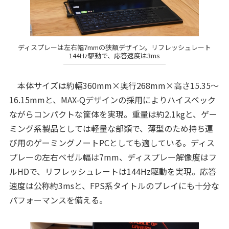
ディスプレーは左右幅7mmの狭額デザイン。リフレッシュレート
144Hz駆動で、応答速度は3ms
本体サイズは約幅360mm×奥行268mm×高さ15.35～
16.15mmと、MAX-Qデザインの採用によりハイスペック
ながらコンパクトな筐体を実現。重量は約2.1kgと、ゲー
ミング系製品としては軽量な部類で、薄型のため持ち運
び用のゲーミングノートPCとしても適している。ディス
プレーの左右ベゼル幅は7mm、ディスプレー解像度はフ
ルHDで、リフレッシュレートは144Hz駆動を実現。応答
速度は公称約3msと、FPS系タイトルのプレイにも十分な
パフォーマンスを備える。