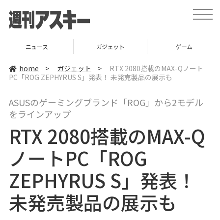
t
o
g
g
l
ニュース
ガジェット
ゲーム
e
n
a
home
>
ガジェット
>
RTX 2080搭載のMAX-Qノート
v
PC「ROG ZEPHYRUS S」発表！ 未発売製品の展示も
i
g
a
ASUSのゲーミングブランド「ROG」から2モデル
t
i
をラインアップ
o
n
RTX 2080搭載のMAX-Q
ノートPC「ROG
ZEPHYRUS S」発表！
未発売製品の展示も