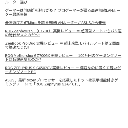
ルーター選び
ゲーマーは“無線”を避けがち？ プロゲーマーが語る高速無線LANルー
ター最新事情
最高速度2167Mbpsを誇る無線LANルーターがASUSから発売
ROG Zephyrus S （GX701） 実機レビュー ＝ 超薄型ノートでもバリ速
の時代が来たのだ～!!
ZenBook Pro Duo 実機レビュー ＝ 超未来型モバイルノートは２画面
で爆速だった!!
ROG Mothership GZ700GX 実機レビュー ＝ 100万円のゲーミングノー
トは超爆速度なのか!?
ROG ZEPHYRUS S GX502GV 実機レビュー ＝ 爆速なのに薄くて軽いゲ
ーミングノートPC
ASUS、最新Ryzenプロセッサーを搭載したドット絵表示機能付きゲー
ミングノートPC「ROG Zephyrus G14／G15」