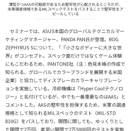
薄型かつAASの可動部があるため堅牢性が心配されるところだが、
米軍調達規格であるMILスペックテストをパスすることで堅牢性をア
ピールしている
セミナーでは、ASUS本国のグローバルテクニカルマー
ケティングマネージャー、PANDA PAN氏が登壇。ROG
ZEPHYRUS Sについて、「『小さなボディーに大きな世
界』がコンセプト。スペック面だけではなくゲーム体験
にもこだわるため、PANTONE社（注：色見本帳の作成で
知られる、グローバルでカラーブランドを展開する米国
企業）と協力してディスプレーのカラーキャリブレーシ
ョンを実施している。冷却機構は『Hyper Coolテクノロ
ジー』と名付けているが、中でも一番重要なのはAAS」と
コメントした。AASの堅牢性を担保するため、米軍の調達
規格として知られるMILスペックのテスト（MIL-STD
810G）をパスしており、開閉に関しても、ゆっくりとし
た開閉で2万回、素早い開閉で2万5000回のテストを実施