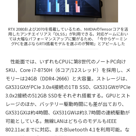
RTX 2080および2070を搭載しているため、NVIDIAのTensorコアを活
用したアンチエイリアス「DLSS」が利用できる。対応ゲームにおい
ては大幅なパフォーマンスアップに繋がるため、「今からゲーミン
グPCを選ぶならRTX搭載モデルを選ぶのが賢明」とアピールした
性能面では、いずれもCPUに第8世代のノートPC向け
SKU、Core i7-8750H（6コア/12スレッド）を採用し、メ
モリーは24GB（DDR4-2666）と大容量。ストレージは、
GX531GXがPCIe 3.0x4接続の1TB SSD、GX531GWがPCIe
3.0x2接続の512GB SSDをそれぞれ搭載する。GPUとスト
レージのほか、バッテリー駆動時間にも差が出ており、
GX531GXは約4時間、GX531GWは約3.7時間の連続駆動が
可能としている。無線LANはどちらのモデルもIEEE
802.11acまでに対応、またBluetooth 4.1を利用可能。な