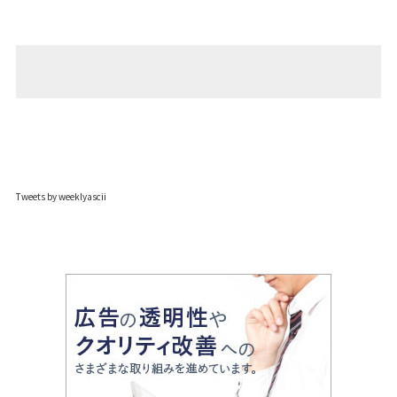
Tweets by weeklyascii