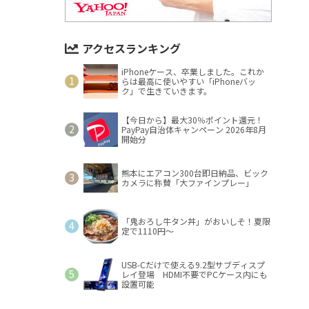
アクセスランキング
iPhoneケース、卒業しました。これか
らは最高に使いやすい「iPhoneバッ
ク」で生きていきます。
【今日から】最大30％ポイント還元！
PayPay自治体キャンペーン 2026年8月
開始分
熊本にエアコン300台即日納品、ビック
カメラに称賛「大ファインプレー」
「鬼おろし牛タン丼」がおいしそ！夏限
定で1110円～
USB-Cだけで使える9.2型サブディスプ
レイ登場 HDMI不要でPCケース内にも
設置可能