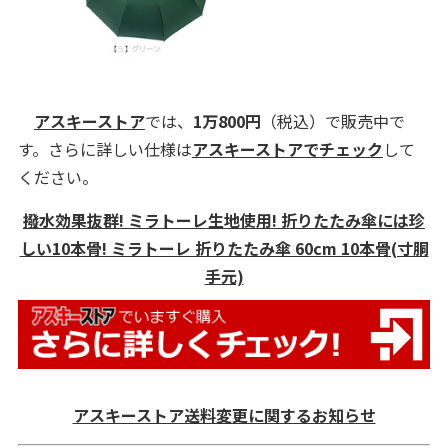
アスキーストア
では、
1万800円
（税込）で販売中で
す。さらに詳しい仕様は
アスキーストアでチェック
して
ください。
撥水効果抜群! ミラトーレ生地使用! 折りたたみ傘には珍
しい10本骨! ミラトーレ 折りたたみ傘 60cm 10本骨(寸胴
手元)
アスキーストア送料変更に関するお知らせ