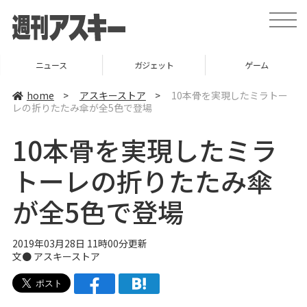
t
o
g
g
l
ニュース
ガジェット
ゲーム
e
n
a
home
>
アスキーストア
>
10本骨を実現したミラトー
v
レの折りたたみ傘が全5色で登場
i
g
a
10本骨を実現したミラ
t
i
o
トーレの折りたたみ傘
n
が全5色で登場
2019年03月28日 11時00分更新
文●
アスキーストア