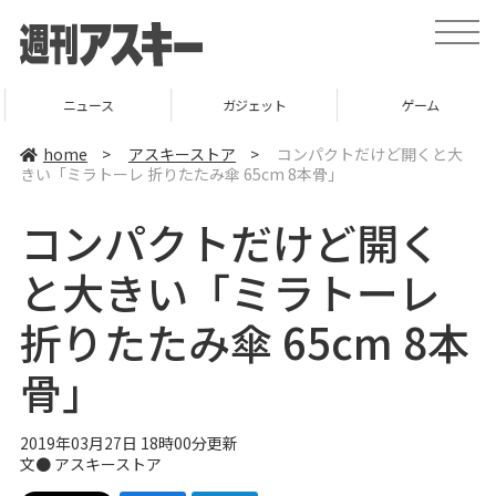
t
o
g
g
l
ニュース
ガジェット
ゲーム
e
n
a
home
>
アスキーストア
>
コンパクトだけど開くと大
v
きい「ミラトーレ 折りたたみ傘 65cm 8本骨」
i
g
a
コンパクトだけど開く
t
i
o
と大きい「ミラトーレ
n
折りたたみ傘 65cm 8本
骨」
2019年03月27日 18時00分更新
文●
アスキーストア