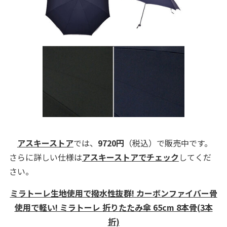
アスキーストア
では、
9720円
（税込）で販売中です。
さらに詳しい仕様は
アスキーストアでチェック
してくだ
さい。
ミラトーレ生地使用で撥水性抜群! カーボンファイバー骨
使用で軽い! ミラトーレ 折りたたみ傘 65cm 8本骨(3本
折)